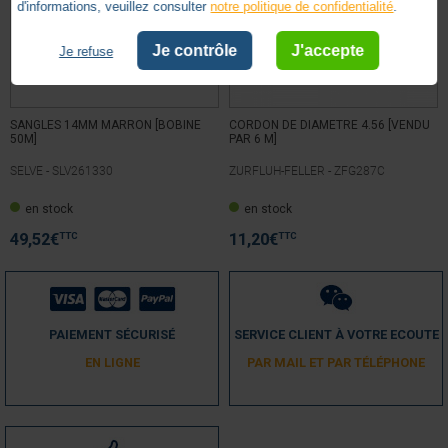
d'informations, veuillez consulter
notre politique de confidentialité
.
Je contrôle
J'accepte
Je refuse
SANGLES 14MM MARRON [BOBINE
CORDON DE DIAMETRE 4.56 [VENDU
50M]
PAR 6 M]
SELVE -
SLV261330
ZURFLUH-FELLER -
ZFG287C
en stock
en stock
TTC
TTC
49,52
€
11,20
€
PAIEMENT SÉCURISÉ
SERVICE CLIENT À VOTRE ECOUTE
EN LIGNE
PAR MAIL ET PAR TÉLÉPHONE