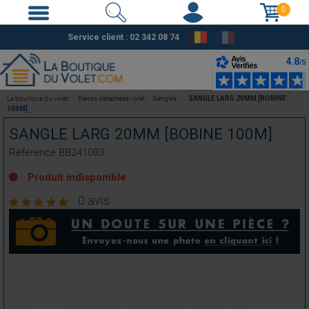
0
Service client : 02 342 08 74
La boutique du volet
Pièces détachées volet
Sangles
SANGLE LARG 20MM [BOBINE
100M]
SANGLE LARG 20MM [BOBINE 100M]
Référence
BB241083
Produit indisponible
0 avis