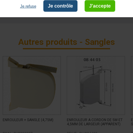
Je contrôle
J'accepte
Je refuse
tibles
Sangle 22mm
Autres produits - Sangles
ENROULEUR + SANGLE (4,75M)
ENROULEUR A CORDON DE 5M ET
4,5MM DE LARGEUR (APPARENT)
S