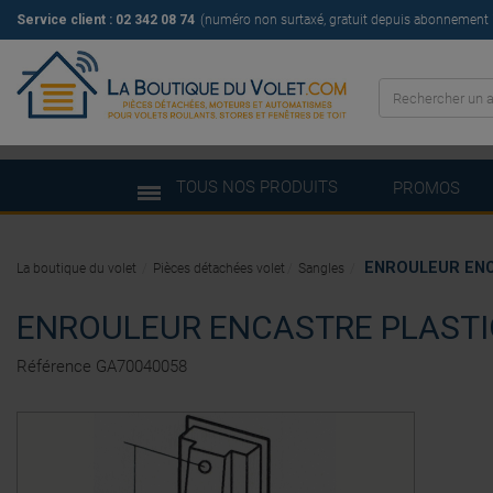
Service client : 02 342 08 74
(numéro non surtaxé, gratuit depuis abonnement il
TOUS NOS PRODUITS
PROMOS
ENROULEUR ENC
La boutique du volet
Pièces détachées volet
Sangles
ENROULEUR ENCASTRE PLASTI
Référence
GA70040058