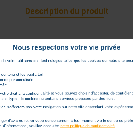
Description du produit
olet ou le store
Nous respectons votre vie privée
du Volet, utilisons des technologies telles que les cookies sur notre site pour 
 contenu et les publicités
rience personnalisée
Caractéristiques
rafic.
tre droit à la confidentialité et vous pouvez choisir d'accepter, de contrôler 
ertains types de cookies ou certains services proposés par des tiers.
Blanc
ies n'affectera pas votre navigation sur notre site cependant votre expérience 
oui
er d'avis ou retirer votre consentement à tout moment via le centre de préf
s d'informations, veuillez consulter
notre politique de confidentialité
.
A encastrer