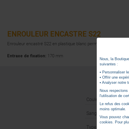
ENROULEUR ENCASTRE S22
Enrouleur encastré S22 en plastique blanc permet d'actionner le v
Entraxe de fixation:
170 mm
Nous, la Boutique 
suivantes :
• Personnaliser le
• Offrir une expé
• Analyser notre t
Nous respectons vo
l'utilisation de c
Couleur
Le refus des cook
moins optimale.
Sangle incluse
Vous pouvez chang
cookies. Pour plu
Type de carter