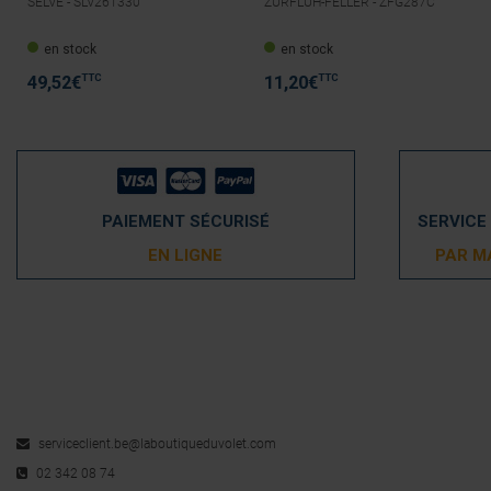
SELVE -
SLV261330
ZURFLUH-FELLER -
ZFG287C
en stock
en stock
TTC
TTC
49,52
€
11,20
€
PAIEMENT SÉCURISÉ
SERVICE
EN LIGNE
PAR M
serviceclient.be@laboutiqueduvolet.com
02 342 08 74