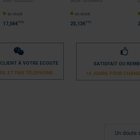
SIMU -
SU2002307
SELVE -
SLV084403
Z
en stock
en stock
TTC
TTC
17,06
€
25,13
€
 CLIENT À VOTRE ECOUTE
SATISFAIT OU REM
AIL ET PAR TÉLÉPHONE
14 JOURS POUR CHANG
Un doute 