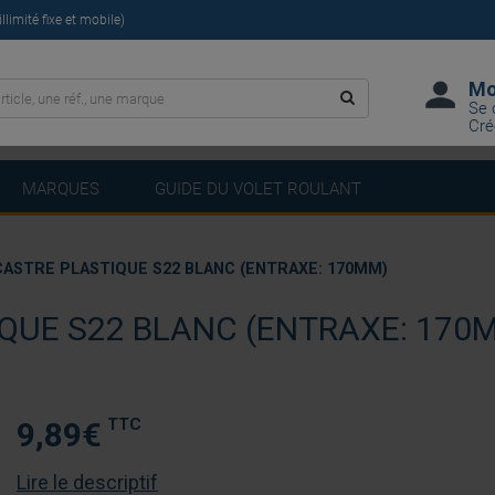
limité fixe et mobile)
Mo
Se 
Cré
MARQUES
GUIDE DU VOLET ROULANT
ASTRE PLASTIQUE S22 BLANC (ENTRAXE: 170MM)
QUE S22 BLANC (ENTRAXE: 170
TTC
9,89
€
Lire le descriptif