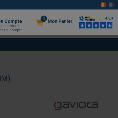
0
n Compte
Mon Panier
connecter /
er un compte
MM)