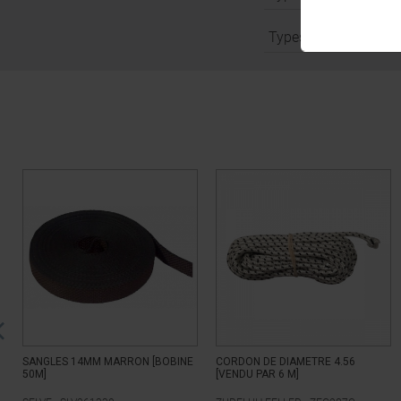
Types sangles compa
SANGLES 14MM MARRON [BOBINE
CORDON DE DIAMETRE 4.56
50M]
[VENDU PAR 6 M]