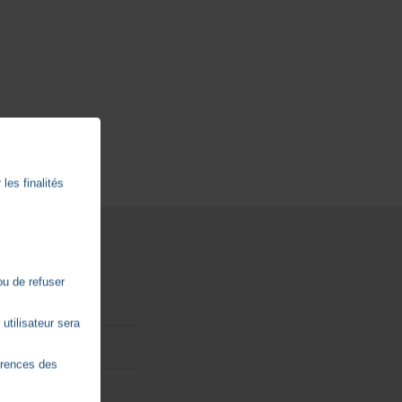
les finalités
ou de refuser
utilisateur sera
érences des