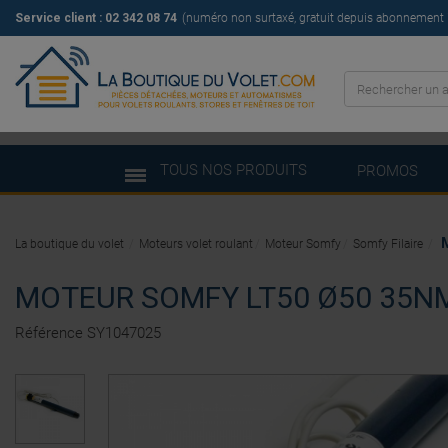
Service client : 02 342 08 74
(numéro non surtaxé, gratuit depuis abonnement il
TOUS NOS PRODUITS
PROMOS
La boutique du volet
Moteurs volet roulant
Moteur Somfy
Somfy Filaire
MOTEUR SOMFY LT50 Ø50 35NM
Référence
SY1047025