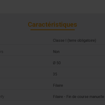
Caractéristiques
Classe I (terre obligatoire)
rs
Non
Ø 50
35
Filaire
mfy
Filaire - Fin de course manuelle