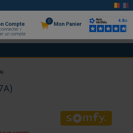
0
n Compte
Mon Panier
connecter /
er un compte
A)
7A)
er à un compte