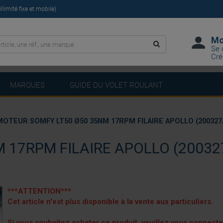
limité fixe et mobile)
Mo
Se 
Cré
MARQUES
GUIDE DU VOLET ROULANT
MOTEUR SOMFY LT50 Ø50 35NM 17RPM FILAIRE APOLLO (200327
 17RPM FILAIRE APOLLO (20032
***ATTENTION***
Cet article n'est plus disponible à la vente aux particuliers.
Si vous souhaitez acheter ce produit, veuillez vous connect