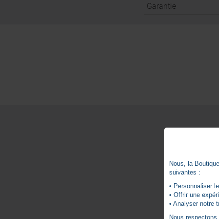
Garantie
Nous, la Boutique 
suivantes :
• Personnaliser le
• Offrir une expé
• Analyser notre t
Nous respectons vo