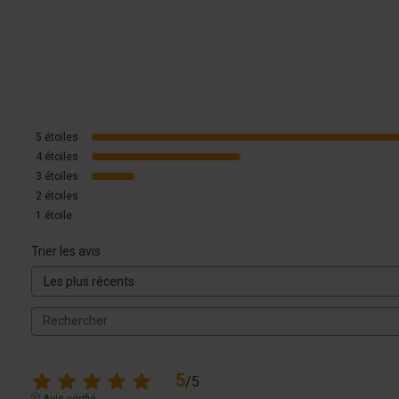
5
étoiles
4
étoiles
3
étoiles
2
étoiles
1
étoile
Trier les avis
5
/
5