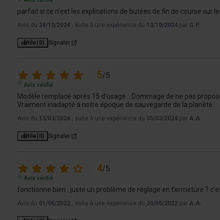
Avis vérifié
parfait si ce n'est les explications de butées de fin de course sur l
Avis du
24/10/2024
, suite à une expérience du
13/10/2024
par
G.P.
Utile
(0)
Signaler
5
/
5
Avis vérifié
Modèle remplacé après 15 d'usage... Dommage de ne pas proposer d
Vraiment inadapté à notre époque de sauvegarde de la planète
Avis du
13/03/2024
, suite à une expérience du
05/03/2024
par
A.A.
Utile
(0)
Signaler
4
/
5
Avis vérifié
fonctionne bien , juste un problème de réglage en fermeture ? c'es
Avis du
01/06/2022
, suite à une expérience du
20/05/2022
par
A.A.