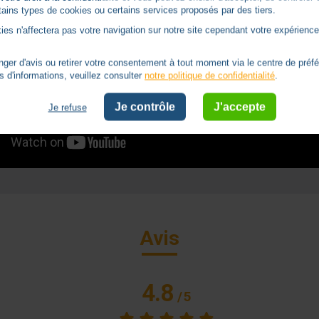
ertains types de cookies ou certains services proposés par des tiers.
ies n'affectera pas votre navigation sur notre site cependant votre expérience 
er d'avis ou retirer votre consentement à tout moment via le centre de préf
s d'informations, veuillez consulter
notre politique de confidentialité
.
Je contrôle
J'accepte
Je refuse
Avis
4.8
/
5