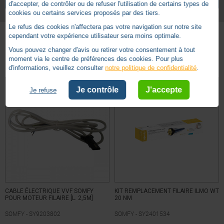
d'accepter, de contrôler ou de refuser l'utilisation de certains types de
cookies ou certains services proposés par des tiers.
Le refus des cookies n'affectera pas votre navigation sur notre site
cependant votre expérience utilisateur sera moins optimale.
Vous pouvez changer d'avis ou retirer votre consentement à tout
Autres produits - Somfy Filaire
moment via le centre de préférences des cookies. Pour plus
d'informations, veuillez consulter
notre politique de confidentialité
.
Je contrôle
J'accepte
Je refuse
CABLE ÉLECTRIQUE VVF SOMFY
KIT REMPLACEMENT FILAIRE ILMO WT
POUR MOTEUR FILAIRE [L. 2,5M]
20 NM
SOMFY -
SY9203802
SOMFY -
SY2401534