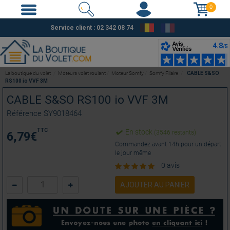
0
Service client : 02 342 08 74
La boutique du volet
Moteurs volet roulant
Moteur Somfy
Somfy Filaire
CABLE S&SO
RS100 io VVF 3M
CABLE S&SO RS100 io VVF 3M
Référence
SY9018464
TTC
En stock
(3546 restants)
6,79
€
Commandez avant 14h pour un départ
le jour même
0 avis
AJOUTER AU PANIER