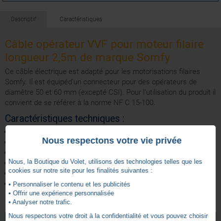
Descriptif
Caractéristiques
Câble opérateur VVF pour moteur filaire
longueur 2,5m de marque Somfy
Ce câble électrique est adapté pour les motorisations filaires
Somfy. Il est équipéd'un connecteur pour des opérateurs de
diamètre 50 et 60 mm (excepté CSI). Pour l'utilisation du produit il
convient de se référer à la norme NF C 15-100.
Caractéristiques techniques :
Coloris: Blanc
Nous respectons votre vie privée
Longueur : 2,5 m
Section 0,75 mm².
Nous, la Boutique du Volet, utilisons des technologies telles que les
Nombres conducteurs : 4; bleu, marron, noir et jaune / vert.
cookies sur notre site pour les finalités suivantes :
Technologies compatibles : Filaire
Gamme: Sans Gamme
• Personnaliser le contenu et les publicités
• Offrir une expérience personnalisée
• Analyser notre trafic.
5 ans
Garantie
Nous respectons votre droit à la confidentialité et vous pouvez choisir
VOIR TOUS LES ARTICLES
SOMFY