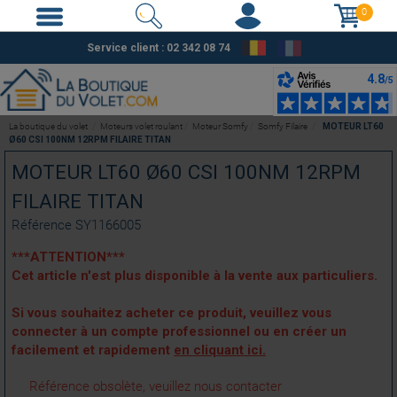
0
Service client : 02 342 08 74
La boutique du volet
Moteurs volet roulant
Moteur Somfy
Somfy Filaire
MOTEUR LT60
Ø60 CSI 100NM 12RPM FILAIRE TITAN
MOTEUR LT60 Ø60 CSI 100NM 12RPM
FILAIRE TITAN
Référence
SY1166005
***ATTENTION***
Cet article n'est plus disponible à la vente aux particuliers.
Si vous souhaitez acheter ce produit, veuillez vous
connecter à un compte professionnel ou en créer un
facilement et rapidement
en cliquant ici.
Référence obsolète, veuillez nous contacter