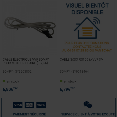
CABLE ÉLECTRIQUE VVF SOMFY
CABLE S&SO RS100 io VVF 3M
POUR MOTEUR FILAIRE [L. 2,5M]
SOMFY -
SY9203802
SOMFY -
SY9018464
en stock
en stock
TTC
TTC
6,80
€
6,79
€
PAIEMENT SÉCURISÉ
SERVICE CLIENT À VOTRE ECOUTE