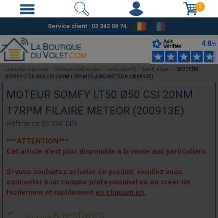
0
Service client : 02 342 08 74
La boutique du volet
Moteurs volet roulant
Moteur Somfy
Somfy Filaire
MOTEUR
SOMFY LT50 Ø50 CSI 20NM 17RPM FILAIRE METEOR (200913E)
MOTEUR SOMFY LT50 Ø50 CSI 20NM
17RPM FILAIRE METEOR (200913E)
Référence
SY1041009
***ATTENTION***
Cet article n'est plus disponible à la vente aux particuliers.
Si vous souhaitez acheter ce produit, veuillez vous
connecter à un compte professionnel ou en créer un
facilement et rapidement
en cliquant ici.
6 restants
Plus que