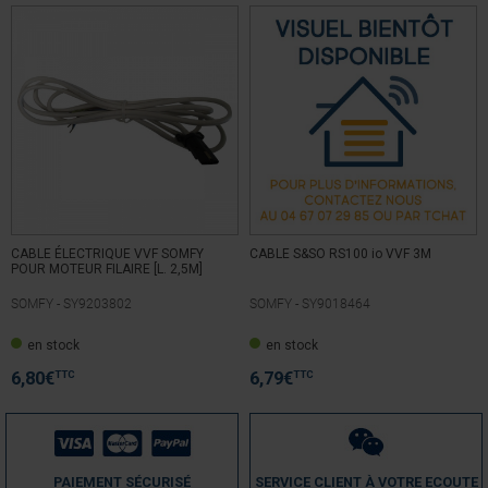
Filaire - Fin de course manuelle
Type de moteurs Somfy
5
étoiles
4
7 ans
Garantie
4
étoiles
0
3
étoiles
0
2
étoiles
0
1
étoile
0
Trier les avis
CABLE ÉLECTRIQUE VVF SOMFY
CABLE S&SO RS100 io VVF 3M
POUR MOTEUR FILAIRE [L. 2,5M]
SOMFY -
SY9203802
SOMFY -
SY9018464
5
/
5
en stock
en stock
Avis vérifié
Nickel
TTC
TTC
6,80
€
6,79
€
Avis du
11/09/2020
, suite à une expérience du
03/09/2020
par
A.A.
Utile
(0)
Signaler
PAIEMENT SÉCURISÉ
SERVICE CLIENT À VOTRE ECOUTE