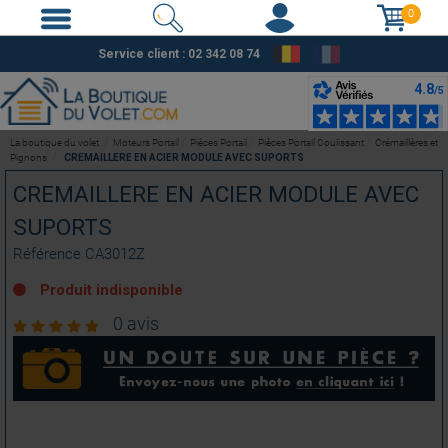
0
Service client : 02 342 08 74
La boutique du volet
Moteurs Portail
Pièces Portail
Pièces Portail Coulissant
Crémaillères et
Pignons
CREMAILLERE EN ACIER MODULE AVEC SUPORTS
CREMAILLERE EN ACIER MODULE AVEC
SUPORTS
Référence
CA3012Z
Produit indisponible
0 avis