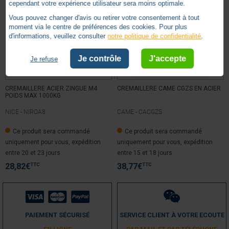
cependant votre expérience utilisateur sera moins optimale.
Vous pouvez changer d'avis ou retirer votre consentement à tout
moment via le centre de préférences des cookies. Pour plus
d'informations, veuillez consulter
notre politique de confidentialité
.
Je contrôle
J'accepte
Je refuse
CREMAILLERE ACIER ZINGUE M4
CREMAILLERE CAME CGZS EN ACIER
POIDS MAX 1000KG
NICE -
NIROA8
CAME -
CACGZS
Ce produit sera commandé
Ce produit sera commandé
uniquement pour vous, expédition
uniquement pour vous, expédition
entre 20 et 23 jours
entre 15 et 18 jours
TTC
TTC
28,82
€
38,77
€
PAIEMENT SÉCURISÉ
SERVICE CLIENT À VOTRE ECOUTE