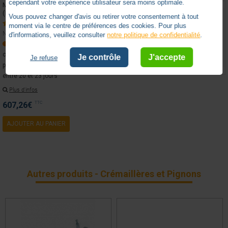
cependant votre expérience utilisateur sera moins optimale.
MOTEUR PORTAIL COULISSANT NICE ROBUS 400
(RB400)
Vous pouvez changer d'avis ou retirer votre consentement à tout
0 avis
moment via le centre de préférences des cookies. Pour plus
NICE - NIRB400
d'informations, veuillez consulter
notre politique de confidentialité
.
Ce produit sera
commandé uniquement
Je contrôle
J'accepte
Je refuse
pour vous, expédition
entre 20 et 23 jours
Plus d'infos
607,26
€
TTC
AJOUTER AU PANIER
Autres produits - Crémaillères et Pignons