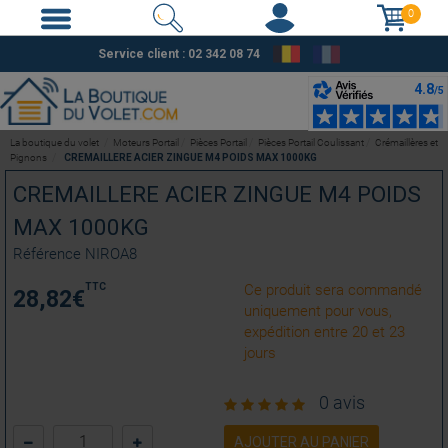
0
Service client : 02 342 08 74
La boutique du volet
Moteurs Portail
Pièces Portail
Pièces Portail Coulissant
Crémaillères et
Pignons
CREMAILLERE ACIER ZINGUE M4 POIDS MAX 1000KG
CREMAILLERE ACIER ZINGUE M4 POIDS
MAX 1000KG
Référence
NIROA8
TTC
Ce produit sera commandé
28,82
€
uniquement pour vous,
expédition entre 20 et 23
jours
0 avis
AJOUTER AU PANIER