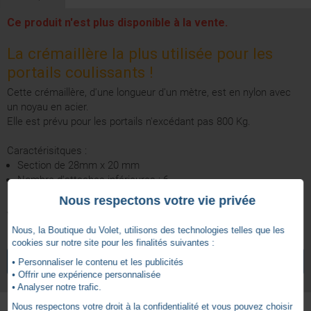
Ce produit n'est plus disponible à la vente.
La crémaillère la plus utilisée pour les
portails coulissants !
Cette crémaillère, d'une longueur d'un mètre, est en nylon avec
un noyau en acier.
Elle est prévu pour les portails n'excédant pas 800 Kg.
Caractérisitques :
Section de 28mm x 20 mm
Nombre d'attaches inférieures : 6
Nous respectons votre vie privée
Vis de fixation non fournies
Nous, la Boutique du Volet, utilisons des technologies telles que les
cookies sur notre site pour les finalités suivantes :
VOIR TOUS LES ARTICLES
NICE
• Personnaliser le contenu et les publicités
• Offrir une expérience personnalisée
• Analyser notre trafic.
Nous respectons votre droit à la confidentialité et vous pouvez choisir