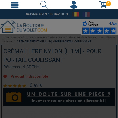
0
Service client : 02 342 08 74
La boutique du volet
Moteurs Portail
Pièces Portail
Pièces Portail Coulissant
Crémaillères et
Pignons
CRÉMAILLÈRE NYLON [L.1M] - POUR PORTAIL COULISSANT
CRÉMAILLÈRE NYLON [L.1M] - POUR
PORTAIL COULISSANT
Référence
NICRENYL
Produit indisponible
0 avis