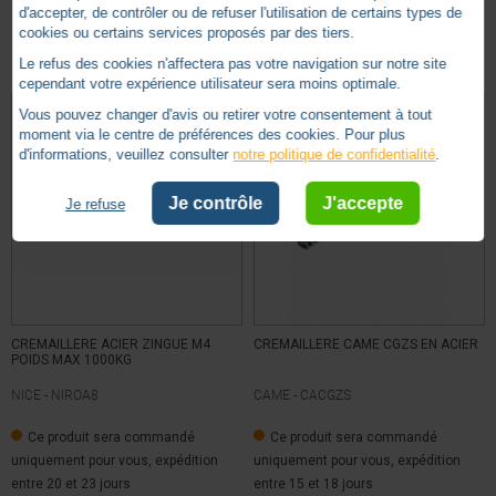
d'accepter, de contrôler ou de refuser l'utilisation de certains types de
cookies ou certains services proposés par des tiers.
Autres produits - Crémaillères et Pignons
Le refus des cookies n'affectera pas votre navigation sur notre site
cependant votre expérience utilisateur sera moins optimale.
Vous pouvez changer d'avis ou retirer votre consentement à tout
moment via le centre de préférences des cookies. Pour plus
d'informations, veuillez consulter
notre politique de confidentialité
.
Je contrôle
J'accepte
Je refuse
CREMAILLERE ACIER ZINGUE M4
CREMAILLERE CAME CGZS EN ACIER
POIDS MAX 1000KG
NICE -
NIROA8
CAME -
CACGZS
Ce produit sera commandé
Ce produit sera commandé
uniquement pour vous, expédition
uniquement pour vous, expédition
entre 20 et 23 jours
entre 15 et 18 jours