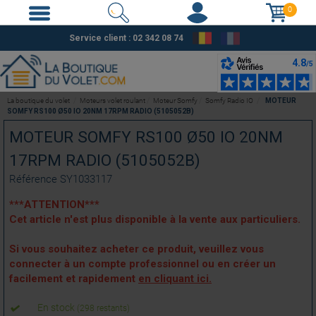
0
Service client : 02 342 08 74
La boutique du volet
Moteurs volet roulant
Moteur Somfy
Somfy Radio IO
MOTEUR
SOMFY RS100 Ø50 IO 20NM 17RPM RADIO (5105052B)
MOTEUR SOMFY RS100 Ø50 IO 20NM
17RPM RADIO (5105052B)
Référence
SY1033117
***ATTENTION***
Cet article n'est plus disponible à la vente aux particuliers.
Si vous souhaitez acheter ce produit, veuillez vous
connecter à un compte professionnel ou en créer un
facilement et rapidement
en cliquant ici.
En stock
(298 restants)