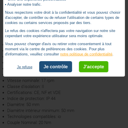
verrous et butées).
• Analyser notre trafic.
Les réglages peuvent être effectués avec l'
outil Set&GO
(ref.
Nous respectons votre droit à la confidentialité et vous pouvez choisir
SY9017035)
d'accepter, de contrôler ou de refuser l'utilisation de certains types de
Le moteur RS100 radio io de Somfy est livré sans adaptation,
cookies ou certains services proposés par des tiers.
sans support et sans point de commande.
Le refus des cookies n'affectera pas votre navigation sur notre site
cependant votre expérience utilisateur sera moins optimale.
Caractéristiques techniques :
Vous pouvez changer d'avis ou retirer votre consentement à tout
Longueur: 544mm
moment via le centre de préférences des cookies. Pour plus
Nombre de canaux: 9
d'informations, veuillez consulter
notre politique de confidentialité
.
Fréquence radio: io 868 MHz
Alimentation: AC - RGE 1 - 230V/50HZ
Je contrôle
J'accepte
Je refuse
Portée radio intérieure: 20m
Portée radio en champ libre: 200m
Vitesse nominale: 17 rpm
Classe d'isolation: II
Certifications: CE, NF et VDE
Indice de protection: IP 44
Diamètre: 50 mm
Diamètre intérieur minimum: 50 mm
Technologies compatibles: io
Couple Nominal: 20 Nm