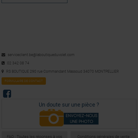
ddbien
Avis du
06/06/2017
, suite à une expérience du
29/05/2017
par
A.A.
Utile
(0)
Signaler
1
serviceclient.be@laboutiqueduvolet.com
02 342 08 74
RS BOUTIQUE 290 rue Commandant Massoud 34070 MONTPELLIER
FORMULAIRE DE CONTACT
Un doute sur une pièce ?
FAQ : Toutes les réponses à vos
Conditions générales de vente