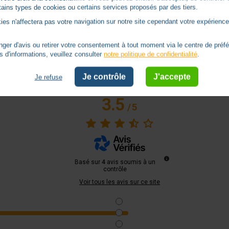
tallation moteur Somfy Oximo
avantage-moteur-io
ertains types de cookies ou certains services proposés par des tiers.
ies n'affectera pas votre navigation sur notre site cependant votre expérience 
er d'avis ou retirer votre consentement à tout moment via le centre de préf
s d'informations, veuillez consulter
notre politique de confidentialité
.
Avis
Je contrôle
J'accepte
Je refuse
3.5
/
5
Basé sur
4
avis soumis à un
contrôle
Voir tous les avis sur ce site