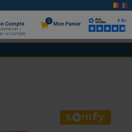
0
n Compte
Mon Panier
connecter /
er un compte
er à un compte