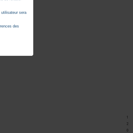
utilisateur sera
érences des
1
2
0