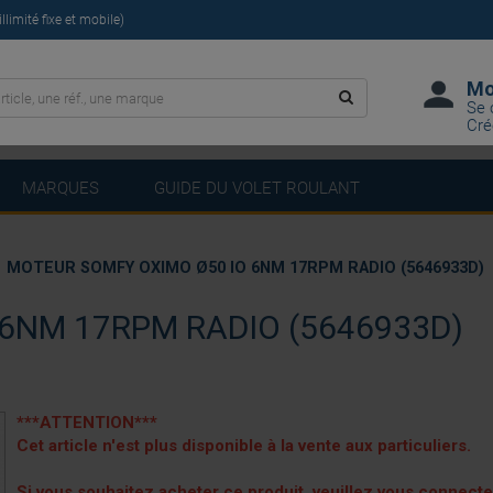
limité fixe et mobile)
Mo
Se 
Cré
MARQUES
GUIDE DU VOLET ROULANT
MOTEUR SOMFY OXIMO Ø50 IO 6NM 17RPM RADIO (5646933D)
6NM 17RPM RADIO (5646933D)
***ATTENTION***
Cet article n'est plus disponible à la vente aux particuliers.
Si vous souhaitez acheter ce produit, veuillez vous connect