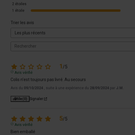
2
étoiles
1
étoile
Trier les avis
1
/
5
Avis vérifié
Colis n'est toujours pas livré. Au secours
Avis du
09/10/2024
, suite à une expérience du
28/09/2024
par
J.M.
Utile
(0)
Signaler
5
/
5
Avis vérifié
Bien emballé