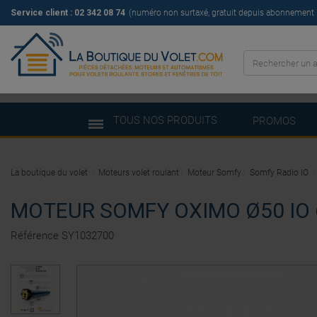
Service client : 02 342 08 74
(numéro non surtaxé, gratuit depuis abonnement il
TOUS NOS PRODUITS
PROMOS
La boutique du volet
Moteurs volet roulant
Moteur Somfy
Somfy Radio IO
MOTEUR SOMFY OXIMO Ø50 IO 
Référence
SY1032700