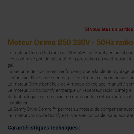
Si vous êtes un particu
Moteur Oximo Ø50 230V - 50Hz radio
Le moteur Oximo Ø50 radio io 230V-50Hz de Somfy est idéal pour 
Il est optimisé pour la sécurité et la protection du volet roulant 
gel.
La sécurité de l'Oximo est renforcée grâce à la clé de cryptage de
Il bénéficie d'une fin de course par émetteur io et vous pouvez pré
Le moteur Oximo bénéficie de 4 modes de réglage, manuel / semi-
Le moteur Oximo Somfy embarque un récepteur radio io intégré.
Sa technologie io et son point de commande à retour d'informati
installation.
Le Somfy Drive Control™ permet au moteur de compenser automati
Le moteur Oximo de Somfy est livré avec un câble sans adaptati
Caractéristiques techniques :