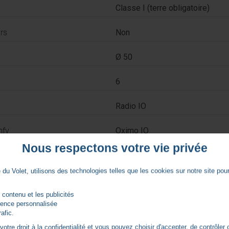
Classe I (terre obligatoire)
rs
Non
Ø 50
6
Radio IO
mfy
Oximo IO
Nous respectons votre vie privée
7 ans
du Volet, utilisons des technologies telles que les cookies sur notre site pour 
 contenu et les publicités
Notices
rience personnalisée
rafic.
tre droit à la confidentialité et vous pouvez choisir d'accepter, de contrôler 