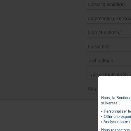
Classe d´isolation
Commande de secou
Diamètre Moteur
Puissance
Technologie
Type de moteurs So
Garantie
Nous, la Boutique 
suivantes :
• Personnaliser le
• Offrir une expé
• Analyser notre t
Nous respectons vo