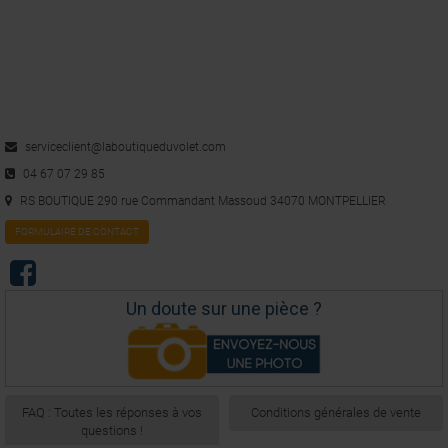
Avis du
09/07/2017
, suite à une expérience du
29/06/2017
par
A.A.
Utile
(0)
Signaler
4
/
5
Avis vérifié
serviceclient@laboutiqueduvolet.com
Bien
04 67 07 29 85
Avis du
28/05/2016
, suite à une expérience du
03/05/2016
par
A.A.
RS BOUTIQUE 290 rue Commandant Massoud 34070 MONTPELLIER
Utile
(0)
Signaler
FORMULAIRE DE CONTACT
1
Un doute sur une pièce ?
FAQ : Toutes les réponses à vos
Conditions générales de vente
questions !