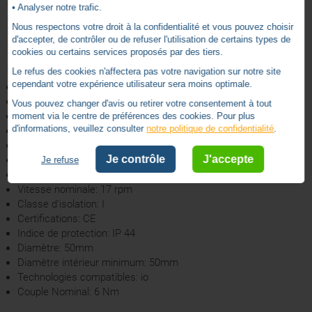
automatiquement les variations de longueur du tablier au fil des
• Analyser notre trafic.
années.
Nous respectons votre droit à la confidentialité et vous pouvez choisir
Le moteur Oximo de Somfy est livré avec un câble sans
d'accepter, de contrôler ou de refuser l'utilisation de certains types de
adaptation, sans support et sans émetteur io.
cookies ou certains services proposés par des tiers.
Caractéristiques techniques :
Le refus des cookies n'affectera pas votre navigation sur notre site
cependant votre expérience utilisateur sera moins optimale.
Longueur: 605mm
Fréquence radio: io 868 MHz
Vous pouvez changer d'avis ou retirer votre consentement à tout
Nombre de canaux: 9
moment via le centre de préférences des cookies. Pour plus
d'informations, veuillez consulter
notre politique de confidentialité
.
Portée radio intérieure: 20m
Portée radio en champ libre: 200m
Je contrôle
J'accepte
Capacité de la cage: 136 tours
Je refuse
Alimentation: AC - RGE 1 - 230V/50HZ
Vitesse nominale: 17 rpm
Classe d'isolation: I
Certifications: CE
Indice de protection: IP 44
Diamètre: 50mm
Diamètre intérieur minimum: 50mm
Technologies compatibles: io
Couple Nominal: 6 Nm