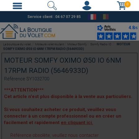
0
Service client :
04 67 07 29 85
La boutique du volet
Moteurs volet roulant
Moteur Somfy
Somfy Radio IO
MOTEUR
SOMFY OXIMO Ø50 IO 6NM 17RPM RADIO (5646933D)
MOTEUR SOMFY OXIMO Ø50 IO 6NM
17RPM RADIO (5646933D)
Référence
SY1032700
***ATTENTION***
Cet article n'est plus disponible à la vente aux particuliers.
Si vous souhaitez acheter ce produit, veuillez vous
connecter à un compte professionnel ou en créer un
facilement et rapidement
en cliquant ici.
Référence obsolète, veuillez nous contacter