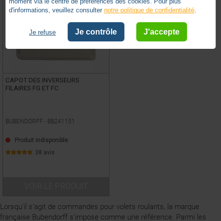
moment via le centre de préférences des cookies. Pour plus
d'informations, veuillez consulter
notre politique de confidentialité
.
Je contrôle
J'accepte
Je refuse
CAPOT DES INVERSEURS
FILAIRES FG ET FC
BUBENDORFF -
BB241151
Produit indisponible
38 avis
VOIR LE PRODUIT
Lorsqu’il s’agit de commandes pour volets roulants, la marque
française Bubendorff s’impose comme une référence. Parmi les