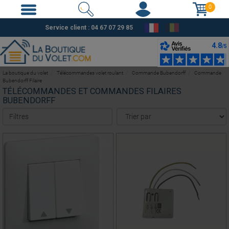
0
Service client :
04 67 07 29 85
La boutique du volet
Télécommandes volet roulant
Commande Bubendorff
Commande
Bubendorff Filaire
TÉLÉCOMMANDES ET COMMANDES FILAIRES
BUBENDORFF
Filtres