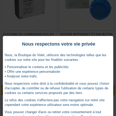
SYSTEME DE COMMANDE ROLAX
BOITIER APPARENT ET ENCASTRE
V2
Nous respectons votre vie privée
Nous, la Boutique du Volet, utilisons des technologies telles que les
BUBENDORFF -
BB229002
BUBENDORFF -
BB230006
cookies sur notre site pour les finalités suivantes :
En stock
Sur commande uniquement
• Personnaliser le contenu et les publicités
• Offrir une expérience personnalisée
3 avis
0 avis
• Analyser notre trafic.
TTC
TTC
409,42
€
16,18
€
Nous respectons votre droit à la confidentialité et vous pouvez choisir
d'accepter, de contrôler ou de refuser l'utilisation de certains types de
AJOUTER AU PANIER
AJOUTER AU PANIER
cookies ou certains services proposés par des tiers.
Le refus des cookies n'affectera pas votre navigation sur notre site
cependant votre expérience utilisateur sera moins optimale.
Vous pouvez changer d'avis ou retirer votre consentement à tout