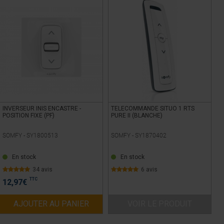
INVERSEUR INIS ENCASTRE -
TELECOMMANDE SITUO 1 RTS
POSITION FIXE (PF)
PURE II (BLANCHE)
SOMFY -
SY1800513
SOMFY -
SY1870402
En stock
En stock
34 avis
6 avis
TTC
12,97
€
AJOUTER AU PANIER
VOIR LE PRODUIT