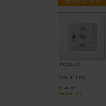
AJOUTER AU PANIER
SMOOVE UNO IO
SOMFY -
SY1811405
En stock
1 avis