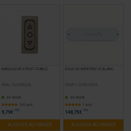
BASCULEUR ETROIT STABLE
EOLIS 3D WIREFREE IO BLANC
SIMU -
SU2006226
SOMFY -
SY9016355
En stock
En stock
160 avis
1 avis
TTC
TTC
9,79
€
148,75
€
AJOUTER AU PANIER
AJOUTER AU PANIER