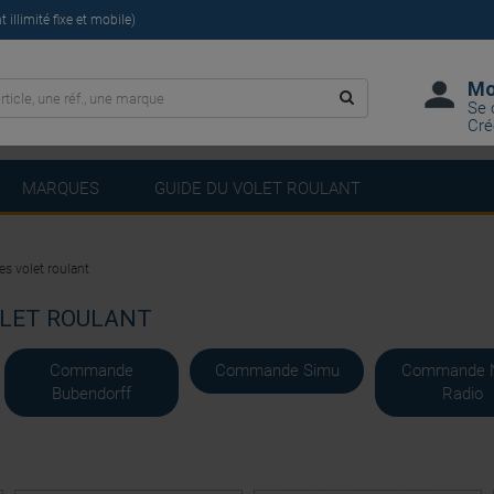
illimité fixe et mobile)
Mo
Se 
Cré
MARQUES
GUIDE DU VOLET ROULANT
 volet roulant
LET ROULANT
Commande
Commande Simu
Commande 
Bubendorff
Radio