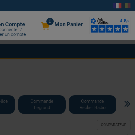
0
n Compte
Mon Panier
connecter /
er un compte
Nice
Commande
Commande
C
Legrand
Becker Radio
C
COMPARATEUR