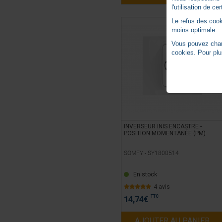
l'utilisation de c
Le refus des cook
moins optimale.
Vous pouvez chang
cookies. Pour plu
INVERSEUR INIS ENCASTRE -
POSITION MOMENTANÉE (PM)
SOMFY -
SY1800514
En stock
4 avis
TTC
14,74
€
AJOUTER AU PANIER