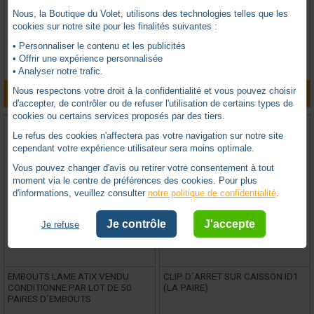
BUBENDORFF -
BB232015
BUBENDORFF -
BB232016
Nous, la Boutique du Volet, utilisons des technologies telles que les
cookies sur notre site pour les finalités suivantes :
Sur commande uniquement
Sur commande uniquement
0 avis
0 avis
• Personnaliser le contenu et les publicités
• Offrir une expérience personnalisée
TTC
TTC
7,27
€
7,27
€
• Analyser notre trafic.
Nous respectons votre droit à la confidentialité et vous pouvez choisir
AJOUTER AU PANIER
AJOUTER AU PANIER
d'accepter, de contrôler ou de refuser l'utilisation de certains types de
cookies ou certains services proposés par des tiers.
Le refus des cookies n'affectera pas votre navigation sur notre site
cependant votre expérience utilisateur sera moins optimale.
Vous pouvez changer d'avis ou retirer votre consentement à tout
moment via le centre de préférences des cookies. Pour plus
d'informations, veuillez consulter
notre politique de confidentialité
.
Je contrôle
J'accepte
Je refuse
EMBOUTS LAME ATIX VENDU
CLIP D´ARRET SUR CAISSON ID1
CONDITIONNE PAR LOT DE 50
(LA PAIRE)
PAIRES D´EMBOUTS