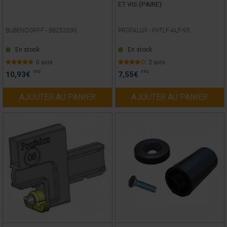
ET VIS (PAIRE)
BUBENDORFF -
BB252090
PROFALUX -
PXTLF-ALF-95
En stock
En stock
0 avis
2 avis
TTC
TTC
10,93
€
7,55
€
AJOUTER AU PANIER
AJOUTER AU PANIER