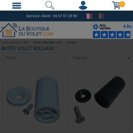
0
Service client :
04 67 07 29 85
La boutique du volet
Pièces détachées volet
Butées
BUTÉE VOLET ROULANT
Filtres