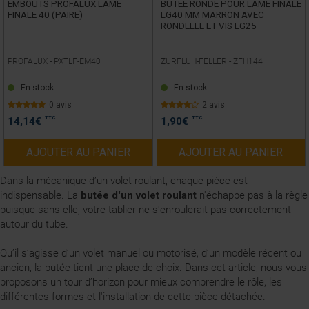
EMBOUTS PROFALUX LAME
BUTEE RONDE POUR LAME FINALE
FINALE 40 (PAIRE)
LG40 MM MARRON AVEC
RONDELLE ET VIS LG25
PROFALUX -
PXTLF-EM40
ZURFLUH-FELLER -
ZFH144
En stock
En stock
0 avis
2 avis
TTC
TTC
14,14
€
1,90
€
AJOUTER AU PANIER
AJOUTER AU PANIER
Dans la mécanique d’un volet roulant, chaque pièce est
indispensable. La
butée d'un volet roulant
n'échappe pas à la règle
puisque sans elle, votre tablier ne s'enroulerait pas correctement
autour du
tube
.
Qu’il s’agisse d’un volet manuel ou motorisé, d’un modèle récent ou
ancien, la butée tient une place de choix. Dans cet article, nous vous
proposons un tour d’horizon pour mieux comprendre le rôle, les
différentes formes et l'installation de cette pièce détachée.