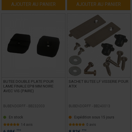
AJOUTER AU PANIER
AJOUTER AU PANIER
BUTEE DOUBLE PLATE POUR
SACHET BUTEE LF VISSERIE POUR
LAME FINALE EP8 MM NOIRE
ATIX
AVEC VIS (PAIRE)
BUBENDORFF -
BB232003
BUBENDORFF -
BB240013
En stock
Expédition sous 15 jours
14 avis
0 avis
TTC
TTC
6,98
€
8,82
€