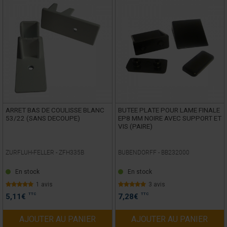
ARRET BAS DE COULISSE BLANC
BUTEE PLATE POUR LAME FINALE
53/22 (SANS DECOUPE)
EP8 MM NOIRE AVEC SUPPORT ET
VIS (PAIRE)
ZURFLUH-FELLER -
ZFH335B
BUBENDORFF -
BB232000
En stock
En stock
1 avis
3 avis
TTC
TTC
5,11
€
7,28
€
AJOUTER AU PANIER
AJOUTER AU PANIER