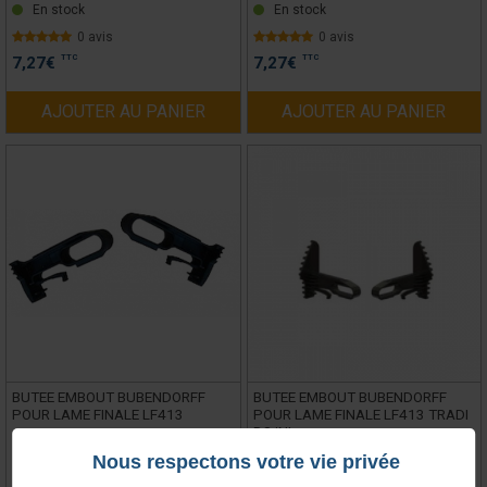
En stock
En stock
0 avis
0 avis
TTC
TTC
7,27
€
7,27
€
AJOUTER AU PANIER
AJOUTER AU PANIER
BUTEE EMBOUT BUBENDORFF
BUTEE EMBOUT BUBENDORFF
POUR LAME FINALE LF413
POUR LAME FINALE LF413 TRADI
DS/NL
Nous respectons votre vie privée