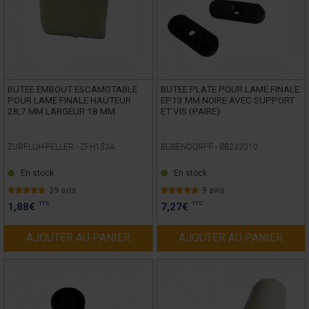
BUTEE EMBOUT ESCAMOTABLE
BUTEE PLATE POUR LAME FINALE
POUR LAME FINALE HAUTEUR
EP13 MM NOIRE AVEC SUPPORT
28,7 MM LARGEUR 18 MM
ET VIS (PAIRE)
ZURFLUH-FELLER -
ZFH153A
BUBENDORFF -
BB232010
En stock
En stock
39 avis
9 avis
TTC
TTC
1,88
€
7,27
€
AJOUTER AU PANIER
AJOUTER AU PANIER