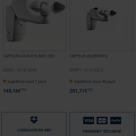
4
étoiles
1
3
étoiles
0
2
étoiles
0
1
étoile
0
Trier les avis
CAPTEUR EOLIS RTS AVEC LED
CAPTEUR SOLIRIS RTS
SOMFY -
SY1816068
SOMFY -
SY1818212
5
/
5
Expédition sous 1 jours
Expédition sous 45 jours
Avis vérifié
Rapport qualité-prix intéressant
TTC
TTC
148,16
€
201,71
€
Avis du
16/07/2020
, suite à une expérience du
20/05/2020
par
A.A.
Utile
(0)
Signaler
4
/
5
LIVRAISON EN 48H
PAIEMENT SÉCURISÉ
Avis vérifié