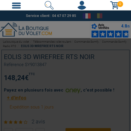
0
Service client :
04 67 07 29 85
La boutique du volet
Télécommandes volet roulant
Commande Somfy
Commande Somfy
Radio RTS
EOLIS 3D WIREFREE RTS NOIR
EOLIS 3D WIREFREE RTS NOIR
Référence
SY9013847
TTC
148,24
€
Payez en plusieurs fois avec
, c'est possible !
+ d'infos
Expédition sous 1 jours
2 avis