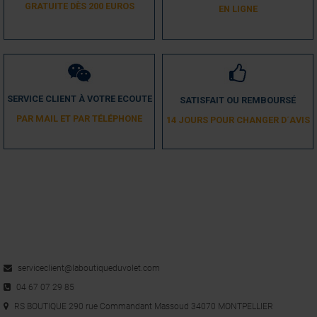
GRATUITE DÈS 200 EUROS
EN LIGNE
Par défaut il est réglé sur 2 (oscillation du vent), en faisant le test à 
plusieurs reprises et pour plus de sécurité, je l’ai réglé sur zéro, ainsi 
il se referme lorsque les premiers gros coups de vent arrivent.
Avis du
09/04/2019
, suite à une expérience du
31/03/2019
par
A.A.
Utile
(0)
Signaler
SERVICE CLIENT À VOTRE ECOUTE
SATISFAIT OU REMBOURSÉ
PAR MAIL ET PAR TÉLÉPHONE
14 JOURS POUR CHANGER D´AVIS
1
serviceclient@laboutiqueduvolet.com
04 67 07 29 85
RS BOUTIQUE 290 rue Commandant Massoud 34070 MONTPELLIER