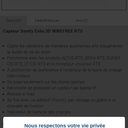
Descriptif
Caractéristiques
Avis (2)
Capteur Somfy Eolis 3D WIREFREE RTS
Capte les vibrations de manières autonomes afin d'augmenter
la durée de vie du store
Fonctionne avec les produits ALTUS RTS, OREA RTS, SUNEA
CSI RTS, LT CSI RTS et le récepteur universel RTS
A positionner de préférence à l'extérieur de la barre de charge
côté moteur
Se pose seulement sur les stores bannes
Nécessité de posséder un capteur par banne !!!!
Résiste à l'eau
Se fixe avec un adhésif (fournir), par vissage ou grâce à un
chevalet de fixation
Indicateur de batterie des charges
Mesure immédiate du vent sur les stores
Possibilité de personnaliser le seuil
Nous respectons votre vie privée