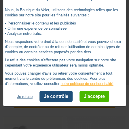
Nous, la Boutique du Volet, utilisons des technologies telles que les
Caractéristiques
cookies sur notre site pour les finalités suivantes :
Longueur / largeur : 153 x 38 mm
• Personnaliser le contenu et les publicités
• Offrir une expérience personnalisée
Epaisseur : 25 mm
• Analyser notre trafic.
Type de batterie : AAA (LR03)
Indice de protection : IP 44
Nous respectons votre droit à la confidentialité et vous pouvez choisir
d'accepter, de contrôler ou de refuser l'utilisation de certains types de
Champ d'action libre : 150 m
cookies ou certains services proposés par des tiers.
Colori : gris creme
Le refus des cookies n'affectera pas votre navigation sur notre site
4.5
5 ans
Garantie
cependant votre expérience utilisateur sera moins optimale.
/
5
VOIR TOUS LES ARTICLES
SOMFY
Vous pouvez changer d'avis ou retirer votre consentement à tout
moment via le centre de préférences des cookies. Pour plus
d'informations, veuillez consulter
notre politique de confidentialité
.
Je contrôle
J'accepte
Je refuse
Basé sur
2
avis soumis à un
Autres produits - Commande Somfy Radio RTS
contrôle
Voir tous les avis sur ce site
5
étoiles
1