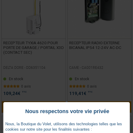
RECEPTEUR TYXIA 4620 POUR
RECEPTEUR RADIO EXTERNE
PORTE DE GARAGE / PORTAIL X3D
BICANAL IP54 12-24V AC-DC
(CONTACT SEC)
DELTA DORE -
DD6351104
CAME -
CA001RE432
En stock
En stock
0 avis
0 avis
TTC
TTC
109,24
€
119,41
€
AJOUTER AU PANIER
AJOUTER AU PANIER
Nous respectons votre vie privée
Nous, la Boutique du Volet, utilisons des technologies telles que les
cookies sur notre site pour les finalités suivantes :