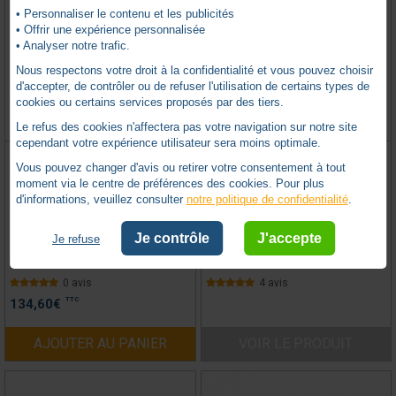
• Personnaliser le contenu et les publicités
• Offrir une expérience personnalisée
• Analyser notre trafic.
Nous respectons votre droit à la confidentialité et vous pouvez choisir
d'accepter, de contrôler ou de refuser l'utilisation de certains types de
cookies ou certains services proposés par des tiers.
Le refus des cookies n'affectera pas votre navigation sur notre site
cependant votre expérience utilisateur sera moins optimale.
CENTRALE DE COMMANDE RADIO
RECEPTEUR AXROLL RTS
NICE POUR MOTEUR 230V MC200
Vous pouvez changer d'avis ou retirer votre consentement à tout
moment via le centre de préférences des cookies. Pour plus
d'informations, veuillez consulter
notre politique de confidentialité
.
NICE -
NIMC200
SOMFY -
SY1841034
Je contrôle
J'accepte
Je refuse
Sur commande uniquement
Produit remplacé
0 avis
4 avis
TTC
134,60
€
AJOUTER AU PANIER
VOIR LE PRODUIT