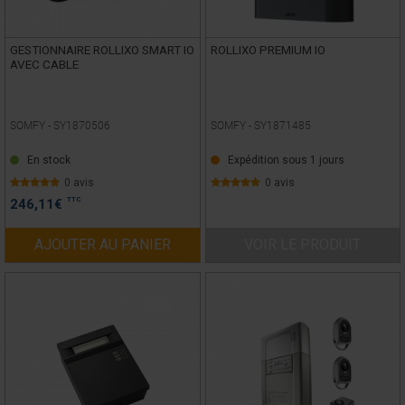
GESTIONNAIRE ROLLIXO SMART IO
ROLLIXO PREMIUM IO
AVEC CABLE
SOMFY -
SY1870506
SOMFY -
SY1871485
En stock
Expédition sous 1 jours
0 avis
0 avis
TTC
246,11
€
AJOUTER AU PANIER
VOIR LE PRODUIT