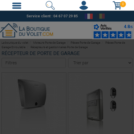
0
Service client :
04 67 07 29 85
La boutique du volet
Moteurs Porte de Garage
Pièces Porte de Garage
Pièces Porte de
Garage Enroulable
Récepteurs et gestionnaires Porte de Garage
RÉCEPTEUR DE PORTE DE GARAGE
Filtres