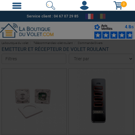
0
Service client :
04 67 07 29 85
La boutique du volet
Télécommandes volet roulant
Commande Divers
EMETTEUR ET RÉCEPTEUR DE VOLET ROULANT
Filtres