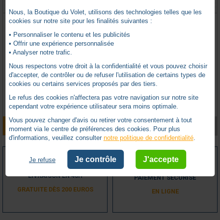
Nous, la Boutique du Volet, utilisons des technologies telles que les
EMETTEUR DEPRAT COM´ON 1
TELECOMMANDE 868 Mhz 4
cookies sur notre site pour les finalités suivantes :
CANAL
CANAUX TYPE BRIQUET
• Personnaliser le contenu et les publicités
• Offrir une expérience personnalisée
• Analyser notre trafic.
DEPRAT -
DE010COMON-1
LAKAL -
LKL6102018
Nous respectons votre droit à la confidentialité et vous pouvez choisir
d'accepter, de contrôler ou de refuser l'utilisation de certains types de
En stock
Produit indisponible
cookies ou certains services proposés par des tiers.
0 avis
2 avis
Le refus des cookies n'affectera pas votre navigation sur notre site
TTC
86,66
€
cependant votre expérience utilisateur sera moins optimale.
Vous pouvez changer d'avis ou retirer votre consentement à tout
AJOUTER AU PANIER
VOIR LE PRODUIT
moment via le centre de préférences des cookies. Pour plus
d'informations, veuillez consulter
notre politique de confidentialité
.
Je contrôle
J'accepte
Je refuse
LIVRAISON EN 48H
PAIEMENT SÉCURISÉ
GRATUITE DÈS 200 EUROS
EN LIGNE