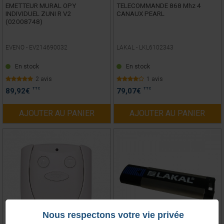
EMETTEUR MURAL OPY
TELECOMMANDE 868 Mhz 4
INDIVIDUEL ZUNI R V2
CANAUX PEARL
(02008748)
EVENO -
EV214690032
LAKAL -
LKL6102343
En stock
En stock
2 avis
1 avis
TTC
TTC
89,92
€
79,07
€
AJOUTER AU PANIER
AJOUTER AU PANIER
Nous respectons votre vie privée