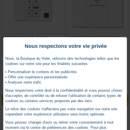
EMETTEUR MURAL RADIO
EMETTEUR SMART LINE RADIO 1
868,30MHz 5 CANAUX
CH 434,15MHZ FIRM.B
Nous respectons votre vie privée
Nous, la Boutique du Volet, utilisons des technologies telles que les
GAPOSA -
GPQCTX02W
GAPOSA -
GPQCTZ01W
cookies sur notre site pour les finalités suivantes :
• Personnaliser le contenu et les publicités
Expédition sous 15 jours
Expédition sous 15 jours
• Offrir une expérience personnalisée
0 avis
0 avis
• Analyser notre trafic.
TTC
TTC
56,08
€
46,27
€
Nous respectons votre droit à la confidentialité et vous pouvez choisir
d'accepter, de contrôler ou de refuser l'utilisation de certains types de
AJOUTER AU PANIER
AJOUTER AU PANIER
cookies ou certains services proposés par des tiers.
Le refus des cookies n'affectera pas votre navigation sur notre site
cependant votre expérience utilisateur sera moins optimale.
Vous pouvez changer d'avis ou retirer votre consentement à tout
moment via le centre de préférences des cookies. Pour plus