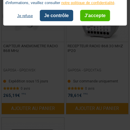
d'informations, veuillez consulter
notre politique de confidentialité
.
Je contrôle
J'accepte
Je refuse
CAPTEUR ANEMOMETRE RADIO
RECEPTEUR RADIO 868.30 MHZ
868 MHz
IP20
GAPOSA -
GPQCWSX
GAPOSA -
GPQCXTAG
Expédition sous 15 jours
Sur commande uniquement
0 avis
0 avis
TTC
TTC
265,19
€
78,61
€
AJOUTER AU PANIER
AJOUTER AU PANIER