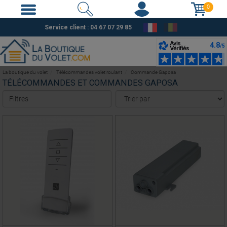
0
Service client :
04 67 07 29 85
La boutique du volet
Télécommandes volet roulant
Commande Gaposa
TÉLÉCOMMANDES ET COMMANDES GAPOSA
Filtres