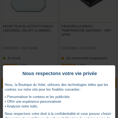
RECEPTEUR BLUETOOTH MAGO
PASSERELLE MAGO -
UNIVERSEL ON/OFF (LUMIERE)
TEMPERATURE GATEWAY - WIFI
GPRS
CHERUBINI -
CIA510048
CHERUBINI -
CIA510049
En stock
Sur commande uniquement
0 avis
0 avis
TTC
TTC
113,46
€
290,72
€
Nous respectons votre vie privée
AJOUTER AU PANIER
AJOUTER AU PANIER
Nous, la Boutique du Volet, utilisons des technologies telles que les
cookies sur notre site pour les finalités suivantes :
• Personnaliser le contenu et les publicités
• Offrir une expérience personnalisée
• Analyser notre trafic.
Nous respectons votre droit à la confidentialité et vous pouvez choisir