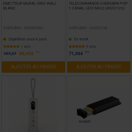
EMETTEUR MURAL GIRO WALL
TELECOMMANDE CHERUBINI POP
BLANC
1 CANAL (433 MHz) (A530126)
CHERUBINI -
CIA530090L
CHERUBINI -
CIA530126
Expédition sous 6 jours
En stock
1 avis
0 avis
TTC
TTC
107,27
80,45
€
71,06
€
AJOUTER AU PANIER
AJOUTER AU PANIER