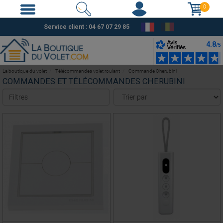
0
Service client :
04 67 07 29 85
La boutique du volet
Télécommandes volet roulant
Commande Cherubini
COMMANDES ET TÉLÉCOMMANDES CHERUBINI
Filtres