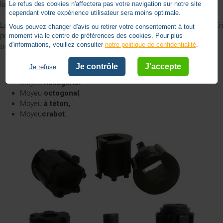
liaison avec l’embout.
Le refus des cookies n'affectera pas votre navigation sur notre site
cependant votre expérience utilisateur sera moins optimale.
La principale différence entre les moyeux réside dans leur
forme
. En
Vous pouvez changer d'avis ou retirer votre consentement à tout
pratique, il existe autant de modèles de moyeux que de formes de
moment via le centre de préférences des cookies. Pour plus
d'informations, veuillez consulter
notre politique de confidentialité
.
treuils à savoir :
à pans
(plusieurs côtés),
Je contrôle
J'accepte
Je refuse
Moyeu
carré;
Moyeu
hexagonal
,
Moyeu
octogonal
,
Moyeu
à téton,
Moyeu
crabot
.