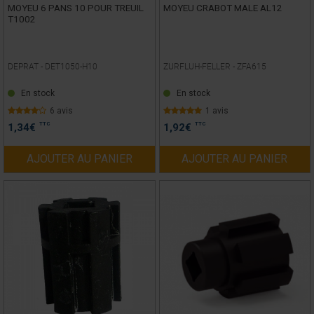
MOYEU 6 PANS 10 POUR TREUIL
MOYEU CRABOT MALE AL12
T1002
DEPRAT -
DET1050-H10
ZURFLUH-FELLER -
ZFA615
En stock
En stock
6 avis
1 avis
TTC
TTC
1,34
€
1,92
€
AJOUTER AU PANIER
AJOUTER AU PANIER