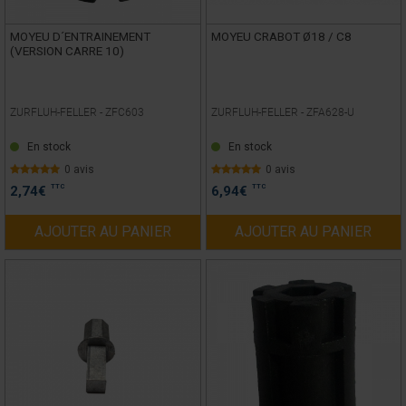
MOYEU D´ENTRAINEMENT
MOYEU CRABOT Ø18 / C8
(VERSION CARRE 10)
ZURFLUH-FELLER -
ZFC603
ZURFLUH-FELLER -
ZFA628-U
En stock
En stock
0 avis
0 avis
TTC
TTC
2,74
€
6,94
€
AJOUTER AU PANIER
AJOUTER AU PANIER