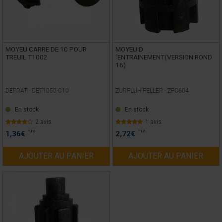
MOYEU CARRE DE 10 POUR
MOYEU D
TREUIL T1002
´ENTRAINEMENT(VERSION ROND
16)
DEPRAT -
DET1050-C10
ZURFLUH-FELLER -
ZFC604
En stock
En stock
2 avis
1 avis
TTC
TTC
1,36
€
2,72
€
AJOUTER AU PANIER
AJOUTER AU PANIER