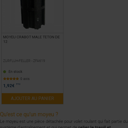
MOYEU CRABOT MALE TETON DE
12
ZURFLUH-FELLER -
ZFA619
En stock
0 avis
TTC
1,92
€
AJOUTER AU PANIER
Qu'est ce qu'un moyeu ?
Le moyeu est une
pièce détachée pour volet roulant
qui fait partie du
système d'entraînement et qui permet de
relier le treuil et