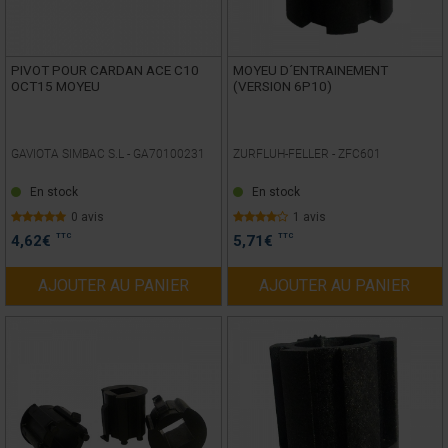
PIVOT POUR CARDAN ACE C10
MOYEU D´ENTRAINEMENT
OCT15 MOYEU
(VERSION 6P10)
GAVIOTA SIMBAC S.L -
GA70100231
ZURFLUH-FELLER -
ZFC601
En stock
En stock
0 avis
1 avis
TTC
TTC
4,62
€
5,71
€
AJOUTER AU PANIER
AJOUTER AU PANIER