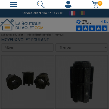
0
Service client :
04 67 07 29 85
La boutique du volet
Pièces détachées volet
Moyeux
MOYEUX VOLET ROULANT
Filtres