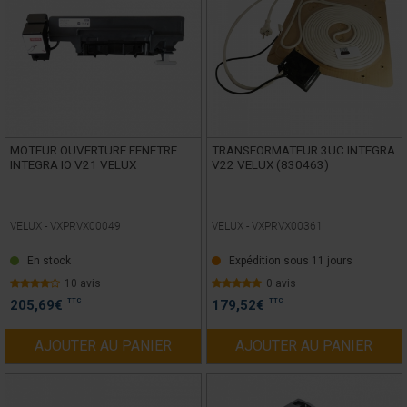
MOTEUR OUVERTURE FENETRE
TRANSFORMATEUR 3UC INTEGRA
INTEGRA IO V21 VELUX
V22 VELUX (830463)
VELUX -
VXPRVX00049
VELUX -
VXPRVX00361
En stock
Expédition sous 11 jours
10 avis
0 avis
TTC
TTC
205,69
€
179,52
€
AJOUTER AU PANIER
AJOUTER AU PANIER