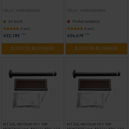
VELUX -
VXPRVX00369C
VELUX -
VXPRVX00369M
En stock
Produit remplacé
0 avis
8 avis
TTC
TTC
432,18
€
436,67
€
AJOUTER AU PANIER
AJOUTER AU PANIER
KIT SSL MOTEUR V21 1ER
KIT SSL MOTEUR V21 1ER
MONTAGE (avt. AR12) LARG. 114
MONTAGE (avt. AR12) LARG. 134