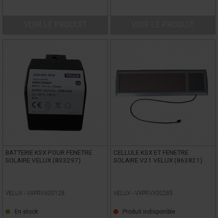
VOIR LE PRODUIT
VOIR LE PRODUIT
BATTERIE KSX POUR FENETRE
CELLULE KSX ET FENETRE
SOLAIRE VELUX (833297)
SOLAIRE V21 VELUX (863821)
VELUX -
VXPRVX00128
VELUX -
VXPRVX00285
En stock
Produit indisponible