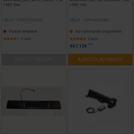
/ REF. Sxx
/ REF. Uxx
VELUX -
VXPRVX00369S
VELUX -
VXPRVX00369U
Produit remplacé
Sur commande uniquement
9 avis
3 avis
TTC
467,12
€
VOIR LE PRODUIT
AJOUTER AU PANIER