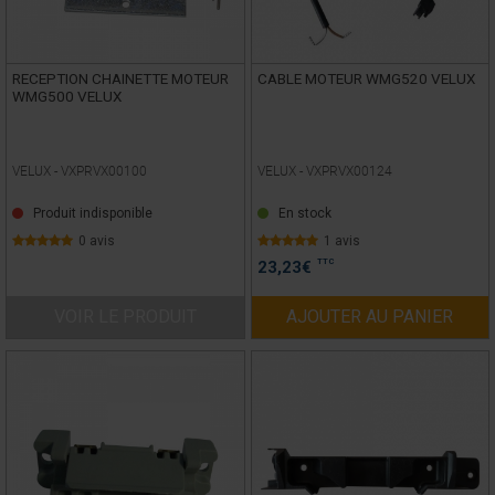
RECEPTION CHAINETTE MOTEUR
CABLE MOTEUR WMG520 VELUX
WMG500 VELUX
VELUX -
VXPRVX00100
VELUX -
VXPRVX00124
Produit indisponible
En stock
0 avis
1 avis
TTC
23,23
€
VOIR LE PRODUIT
AJOUTER AU PANIER