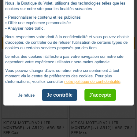
VELUX -
VXPRVX00365
VELUX -
VXPRVX00367
Nous, la Boutique du Volet, utilisons des technologies telles que les
cookies sur notre site pour les finalités suivantes :
Expédition sous 21 jours
En stock
• Personnaliser le contenu et les publicités
1 avis
14 avis
• Offrir une expérience personnalisée
• Analyser notre trafic.
TTC
TTC
175,48
€
382,19
€
Nous respectons votre droit à la confidentialité et vous pouvez choisir
AJOUTER AU PANIER
AJOUTER AU PANIER
d'accepter, de contrôler ou de refuser l'utilisation de certains types de
cookies ou certains services proposés par des tiers.
Le refus des cookies n'affectera pas votre navigation sur notre site
cependant votre expérience utilisateur sera moins optimale.
Vous pouvez changer d'avis ou retirer votre consentement à tout
moment via le centre de préférences des cookies. Pour plus
d'informations, veuillez consulter
notre politique de confidentialité
.
Je contrôle
J'accepte
Je refuse
KIT SSL MOTEUR V21 1ER
KIT SSL MOTEUR V21 1ER
MONTAGE (avt. AR12) LARG. 55 /
MONTAGE (avt. AR12) LARG. 78 /
REF. Cxx
REF. Mxx