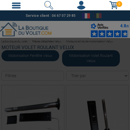
0
Service client :
04 67 07 29 85
La boutique du volet
Pièces détachées Velux
Moteurs et kits de motorisation Velux
MOTEUR VOLET ROULANT VELUX
Motorisation Fenêtre Velux
Motorisation Volet Roulant
Velux
Filtres