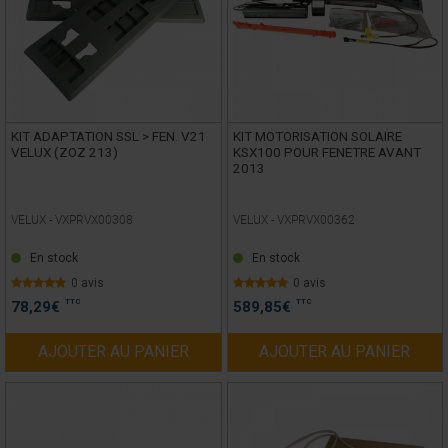
KIT ADAPTATION SSL > FEN. V21
KIT MOTORISATION SOLAIRE
VELUX (ZOZ 213)
KSX100 POUR FENETRE AVANT
2013
VELUX -
VXPRVX00308
VELUX -
VXPRVX00362
En stock
En stock
0 avis
0 avis
TTC
TTC
78,29
€
589,85
€
AJOUTER AU PANIER
AJOUTER AU PANIER