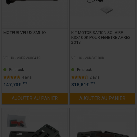
MOTEUR VELUX SML IO
KIT MOTORISATION SOLAIRE
KSX100K POUR FENETRE APRES
2013
VELUX -
VXPRVX00419
VELUX -
VXKSX100K
En stock
En stock
4 avis
2 avis
TTC
TTC
147,70
€
818,81
€
AJOUTER AU PANIER
AJOUTER AU PANIER