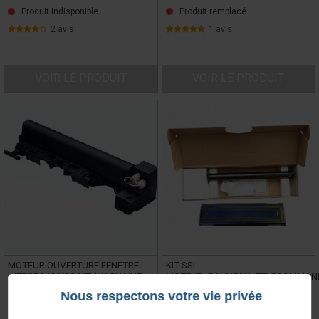
Produit indisponible
Produit remplacé
2 avis
1 avis
VOIR LE PRODUIT
VOIR LE PRODUIT
MOTEUR OUVERTURE FENETRE
KIT SSL
INTEGRA IO V22 VELUX CHAINE
MOTEUR+PANNEAU+TELECOMMAN
MEDIUM
V21 2EME MONTAGE (ap. AS01)
Nous respectons votre vie privée