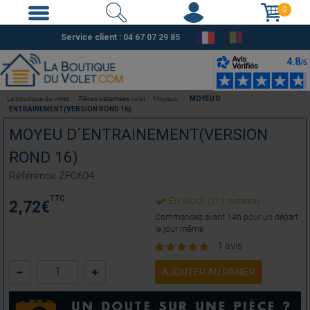
0
Service client :
04 67 07 29 85
La boutique du volet
Pièces détachées volet
Moyeux
MOYEU D
´ENTRAINEMENT(VERSION ROND 16)
MOYEU D´ENTRAINEMENT(VERSION
ROND 16)
Référence
ZFC604
TTC
En stock
(213 restants)
2,72
€
Commandez avant 14h pour un départ
le jour même
1 avis
AJOUTER AU PANIER