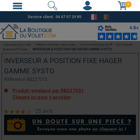
0
Service client :
04 67 07 29 85
La boutique du volet
Télécommandes volet roulant
Commande Bubendorff
Commande
Bubendorff Filaire
INVERSEUR A POSITION FIXE HAGER GAMME SYSTO
INVERSEUR A POSITION FIXE HAGER
GAMME SYSTO
Référence
BB227015
Produit remplacé par BB227031
Cliquez ici pour y accéder
25 avis