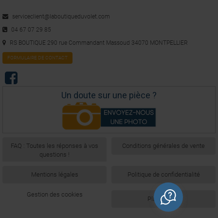
Avis vérifié
serviceclient@laboutiqueduvolet.com
Mal renseigné, Mon achat na servi à rien.
04 67 07 29 85
Avis du
24/07/2020
, suite à une expérience du
16/07/2020
par
A.A.
RS BOUTIQUE 290 rue Commandant Massoud 34070 MONTPELLIER
Utile
(0)
Signaler
FORMULAIRE DE CONTACT
5
/
5
Avis vérifié
Un doute sur une pièce ?
Parfait
Avis du
14/07/2020
, suite à une expérience du
03/07/2020
par
A.A.
Utile
(0)
Signaler
FAQ : Toutes les réponses à vos
Conditions générales de vente
questions !
1
2
3
4
5
Mentions légales
Politique de confidentialité
Gestion des cookies
Plan du site