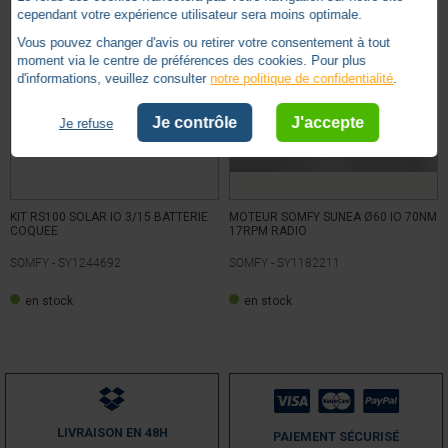
cependant votre expérience utilisateur sera moins optimale.
Vous pouvez changer d'avis ou retirer votre consentement à tout
moment via le centre de préférences des cookies. Pour plus
d'informations, veuillez consulter
notre politique de confidentialité
.
Je contrôle
J'accepte
Je refuse
KIT RS100 SOLAR IO 3/15 BATTERIE
MOTEUR SOMFY SUNEA Ø60 IO 70NM
COQUEE
17RPM RADIO
SOMFY -
SY1244692
SOMFY -
SY1182211
en stock
en stock
LIVRAISON EN 48H
PAIEMENT SÉCURISÉ