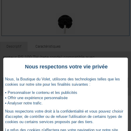
Descriptif
Caractéristiques
moteur RS 100 TH (tete ronde) compatible avec
adaptation SUPPORT MOTEUR RH MDA REF : SY9029726
Nous respectons votre vie privée
7 ans
Garantie
Nous, la Boutique du Volet, utilisons des technologies telles que les
VOIR TOUS LES ARTICLES
SOMFY
cookies sur notre site pour les finalités suivantes :
• Personnaliser le contenu et les publicités
• Offrir une expérience personnalisée
• Analyser notre trafic.
Nous respectons votre droit à la confidentialité et vous pouvez choisir
Autres produits - Somfy Radio IO
d'accepter, de contrôler ou de refuser l'utilisation de certains types de
cookies ou certains services proposés par des tiers.
Le refus des cookies n'affectera pas votre navigation sur notre site