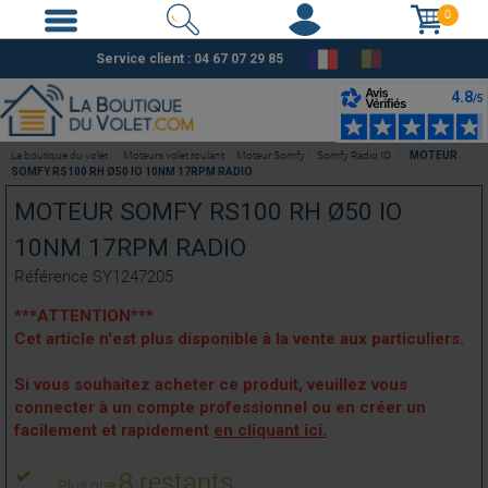
0
Service client :
04 67 07 29 85
La boutique du volet
Moteurs volet roulant
Moteur Somfy
Somfy Radio IO
MOTEUR
SOMFY RS100 RH Ø50 IO 10NM 17RPM RADIO
MOTEUR SOMFY RS100 RH Ø50 IO
10NM 17RPM RADIO
Référence
SY1247205
***ATTENTION***
Cet article n'est plus disponible à la vente aux particuliers.
Si vous souhaitez acheter ce produit, veuillez vous
connecter à un compte professionnel ou en créer un
facilement et rapidement
en cliquant ici.
8 restants
Plus que