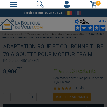
0
Service client : 02 342 08 74
La boutique du volet
Moteurs volet roulant
Adaptations
Adaptations Nice
ADAPTATION
ROUE ET COURONNE TUBE 78 A GOUTTE POUR MOTEUR ERA M
ADAPTATION ROUE ET COURONNE TUBE
78 A GOUTTE POUR MOTEUR ERA M
Référence
NI51517801
TTC
3 restants
8,90
€
En stock
Commandez avant 14h pour un départ
le jour même
0 avis
AJOUTER AU PANIER