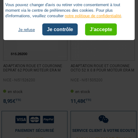
Vous pouvez changer d'avis ou retirer votre consentement à tout
moment via le centre de préférences des cookies. Pour plus
d'informations, veuillez consulter
notre politique de confidentialité
.
Je contrôle
J'accepte
Je refuse
ADAPTATION ROUE ET COURONNE
ADAPTATION ROUE ET COURONNE
DEPRAT 62 POUR MOTEUR ERA M
OCTO 52 X 0.8 POUR MOTEUR ERA M
NICE -
NI51526200
NICE -
NI51505200
en stock
en stock
TTC
TTC
8,95
€
11,48
€
PAIEMENT SÉCURISÉ
SERVICE CLIENT À VOTRE ECOUTE