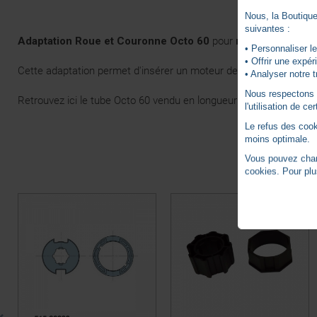
Nous, la Boutique 
suivantes :
Adaptation Roue et Couronne Octo 60
pour
moteur Nice E
• Personnaliser le
• Offrir une expé
Cette adaptation permet d'insérer un moteur de volet roulant N
• Analyser notre t
Nous respectons vo
Retrouvez ici le
tube Octo 60
vendu en longueur de 3 mètres.
l'utilisation de c
Le refus des cook
moins optimale.
Vous pouvez chang
cookies. Pour plu