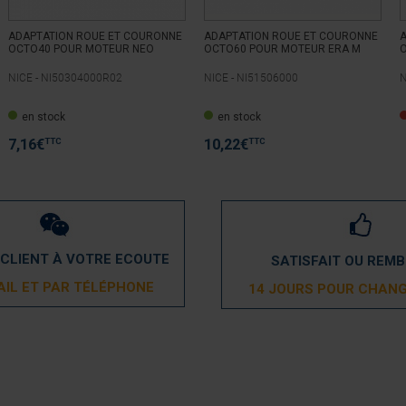
ADAPTATION ROUE ET COURONNE
ADAPTATION ROUE ET COURONNE
OCTO40 POUR MOTEUR NEO
OCTO60 POUR MOTEUR ERA M
NICE -
NI50304000R02
NICE -
NI51506000
N
en stock
en stock
TTC
TTC
7,16
€
10,22
€
 CLIENT À VOTRE ECOUTE
SATISFAIT OU REM
AIL ET PAR TÉLÉPHONE
14 JOURS POUR CHANG