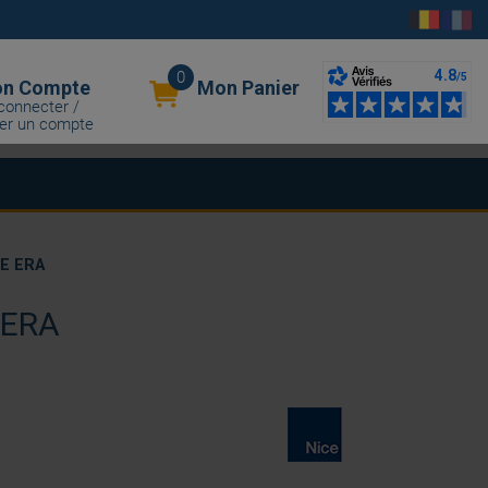
0
n Compte
Mon Panier
connecter /
er un compte
E ERA
 ERA