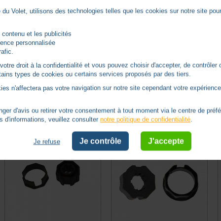
Description du produit
du Volet, utilisons des technologies telles que les cookies sur notre site pour 
RA Ø 45mm
.
 contenu et les publicités
rience personnalisée
ice ERA dans un tube / axe d'enroulement de forme octogonale de dia
rafic.
tre droit à la confidentialité et vous pouvez choisir d'accepter, de contrôler 
ertains types de cookies ou certains services proposés par des tiers.
ies n'affectera pas votre navigation sur notre site cependant votre expérience 
Autres produits - Adaptations Nice
er d'avis ou retirer votre consentement à tout moment via le centre de préf
s d'informations, veuillez consulter
notre politique de confidentialité
.
Je contrôle
J'accepte
Je refuse