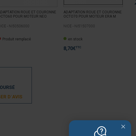
ADAPTATION ROUE ET COURONNE
ADAPTATION ROUE ET COURONNE
ADA
OCTO60 POUR MOTEUR NEO
OCTO70 POUR MOTEUR ERA M
OCT
ICE -
NI50506000
NICE -
NI51507000
NIC
Produit remplacé
en stock
P
TTC
8,70
€
BOURSÉ
ER D´AVIS