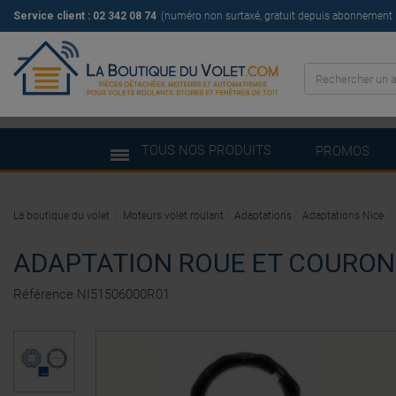
Service client : 02 342 08 74
(numéro non surtaxé, gratuit depuis abonnement il
TOUS NOS PRODUITS
PROMOS
La boutique du volet
Moteurs volet roulant
Adaptations
Adaptations Nice
ADAPTATION ROUE ET COURON
Référence
NI51506000R01