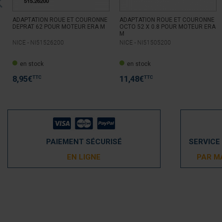
ADAPTATION ROUE ET COURONNE
ADAPTATION ROUE ET COURONNE
DEPRAT 62 POUR MOTEUR ERA M
OCTO 52 X 0.8 POUR MOTEUR ERA
M
NICE -
NI51526200
NICE -
NI51505200
en stock
en stock
TTC
TTC
8,95
€
11,48
€
PAIEMENT SÉCURISÉ
SERVICE
EN LIGNE
PAR M