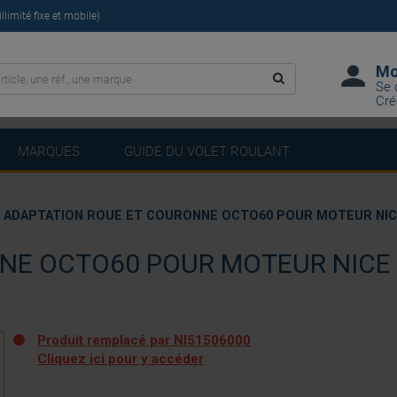
limité fixe et mobile)
Mo
Se 
Cré
MARQUES
GUIDE DU VOLET ROULANT
ADAPTATION ROUE ET COURONNE OCTO60 POUR MOTEUR NIC
NE OCTO60 POUR MOTEUR NICE
Produit remplacé par NI51506000
Cliquez ici pour y accéder