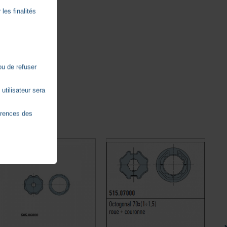
les finalités
mètre 60.
ou de refuser
utilisateur sera
érences des