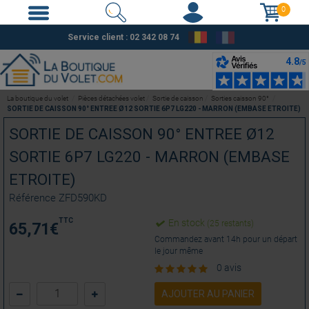
0
Service client : 02 342 08 74
La boutique du volet
Pièces détachées volet
Sortie de caisson
Sorties caisson 90°
SORTIE DE CAISSON 90° ENTREE Ø12 SORTIE 6P7 LG220 - MARRON (EMBASE ETROITE)
SORTIE DE CAISSON 90° ENTREE Ø12
SORTIE 6P7 LG220 - MARRON (EMBASE
ETROITE)
Référence
ZFD590KD
TTC
En stock
(25 restants)
65,71
€
Commandez avant 14h pour un départ
le jour même
0 avis
AJOUTER AU PANIER