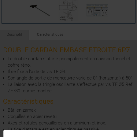
Descriptif
Caractéristiques
DOUBLE CARDAN EMBASE ETROITE 6P7
Le double cardan s'utilise principalement en caisson tunnel et
coffre réno.
Il se fixe à l'aide de vis TF Ø4.
Son angle de sortie de manœuvre varie de 0° (horizontal) à 50°.
La liaison avec la tringle oscillante s'effectue par vis TF Ø5 Ref
ZF780 fournie montée.
Caractéristiques :
Bâti en zamak
Coquilles en acier revêtu
Axes et rotules genouillères en aluminium et inox.
La tige d'attaque est en acier zinguée passivé.
Le manchon d’étanchéité est en élastomère teinte naturel.