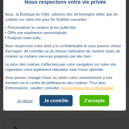
Nous respectons votre vie privée
Sortie caisson côté manivelle :
rond Ø12mm
Sortie caisson côté treuil :
6 pans de 7mm
Nous, la Boutique du Volet, utilisons des technologies telles que les
Longueur :
220mm
cookies sur notre site pour les finalités suivantes :
Entraxe :
73mm
• Personnaliser le contenu et les publicités
Longueur tige :
220mm (la tige peut facilement être
• Offrir une expérience personnalisée
recoupée)
• Analyser notre trafic.
Platine :
22.5*86mm
Nous respectons votre droit à la confidentialité et vous pouvez choisir
Livraison en sachet individuel, manchon d'étanchéité et vis de
d'accepter, de contrôler ou de refuser l'utilisation de certains types de
serrage genouillère M5 inclus.
cookies ou certains services proposés par des tiers.
Le refus des cookies n'affectera pas votre navigation sur notre site
Rond Ø 12
Sortie caisson côté manivelle
cependant votre expérience utilisateur sera moins optimale.
VOIR TOUS LES ARTICLES
ZURFLUH-FELLER
Vous pouvez changer d'avis ou retirer votre consentement à tout
6 pans 7
Sortie caisson côté treuil
moment via le centre de préférences des cookies. Pour plus
d'informations, veuillez consulter
notre politique de confidentialité
.
Sortie 45°
Sortie caisson inclinaison
En façade
Type de pose
Je contrôle
J'accepte
Je refuse
Autres produits - Sorties caisson 90°
Mâle
Type de sortie