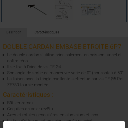
Descriptif
Caractéristiques
DOUBLE CARDAN EMBASE ETROITE 6P7
Le double cardan s'utilise principalement en caisson tunnel et
coffre réno.
Il se fixe à l'aide de vis TF Ø4.
Son angle de sortie de manœuvre varie de 0° (horizontal) à 50°.
La liaison avec la tringle oscillante s'effectue par vis TF Ø5 Ref
ZF780 fournie montée.
Caractéristiques :
Bâti en zamak
Coquilles en acier revêtu
Axes et rotules genouillères en aluminium et inox.
La tige d'attaque est en acier zinguée passivé.
Le manchon d’étanchéité est en élastomère teinte naturel.