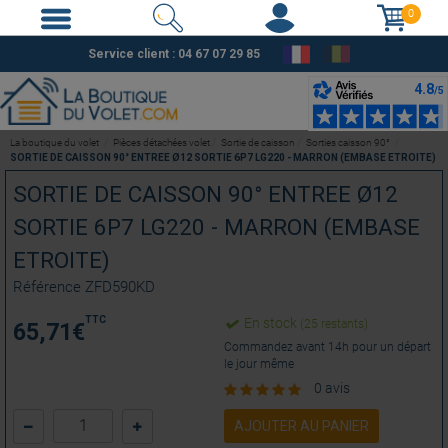
0
Service client :
04 67 07 29 85
La boutique du volet
Pièces détachées volet
Sortie de caisson
Sorties caisson 90°
SORTIE DE CAISSON 90° ENTREE Ø12 SORTIE 6P7 LG220 - MARRON (EMBASE ETROITE)
SORTIE DE CAISSON 90° ENTREE Ø12
SORTIE 6P7 LG220 - MARRON (EMBASE
ETROITE)
Référence
ZFD590KD
TTC
En stock
(25 restants)
65,71
€
Commandez avant 14h pour un départ
le jour même
0 avis
AJOUTER AU PANIER