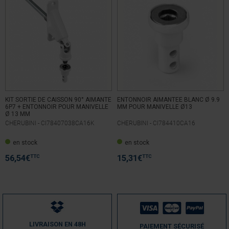
KIT SORTIE DE CAISSON 90° AIMANTE
ENTONNOIR AIMANTEE BLANC Ø 9.9
6P7 + ENTONNOIR POUR MANIVELLE
MM POUR MANIVELLE Ø13
Ø 13 MM
CHERUBINI -
CI78407038CA16K
CHERUBINI -
CI784410CA16
en stock
en stock
TTC
TTC
56,54
€
15,31
€
LIVRAISON EN 48H
PAIEMENT SÉCURISÉ