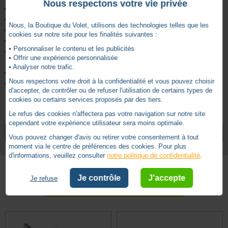
Nous respectons votre vie privée
Sortie caisson côté manivelle :
rond Ø12mm
Sortie caisson côté treuil :
6 pans de 7mm
Nous, la Boutique du Volet, utilisons des technologies telles que les
Longueur :
220mm
cookies sur notre site pour les finalités suivantes :
Entraxe :
73mm
• Personnaliser le contenu et les publicités
Longueur tige :
220mm (la tige peut facilement être
• Offrir une expérience personnalisée
recoupée)
• Analyser notre trafic.
Platine :
22.5*86mm
Nous respectons votre droit à la confidentialité et vous pouvez choisir
Livraison en sachet individuel, manchon d'étanchéité et vis de
d'accepter, de contrôler ou de refuser l'utilisation de certains types de
serrage genouillère M5 inclus.
cookies ou certains services proposés par des tiers.
Le refus des cookies n'affectera pas votre navigation sur notre site
Rond Ø 12
Sortie caisson côté manivelle
cependant votre expérience utilisateur sera moins optimale.
VOIR TOUS LES ARTICLES
ZURFLUH-FELLER
Vous pouvez changer d'avis ou retirer votre consentement à tout
6 pans 7
Sortie caisson côté treuil
moment via le centre de préférences des cookies. Pour plus
d'informations, veuillez consulter
notre politique de confidentialité
.
Sortie 45°
Sortie caisson inclinaison
En façade
Type de pose
Je contrôle
J'accepte
Je refuse
Autres produits - Sorties caisson 90°
Mâle
Type de sortie