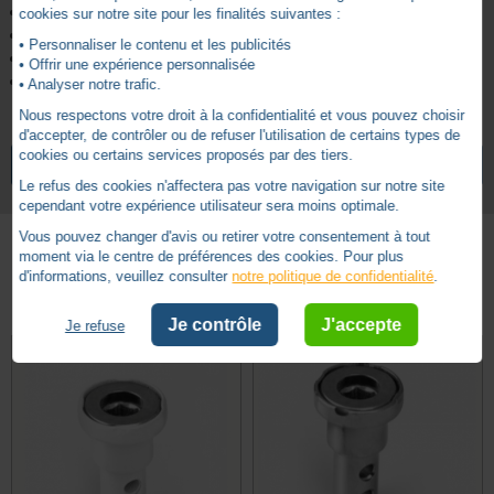
Rivets en acier Inox.
cookies sur notre site pour les finalités suivantes :
Mouvement sur paliers en POM.
• Personnaliser le contenu et les publicités
Perméabilité à l'air: VL < 0,05 m°/h (50 Pa)
• Offrir une expérience personnalisée
Conforme à La norme EN12114
• Analyser notre trafic.
Nous respectons votre droit à la confidentialité et vous pouvez choisir
d'accepter, de contrôler ou de refuser l'utilisation de certains types de
cookies ou certains services proposés par des tiers.
VOIR TOUS LES ARTICLES
CHERUBINI
Le refus des cookies n'affectera pas votre navigation sur notre site
cependant votre expérience utilisateur sera moins optimale.
Vous pouvez changer d'avis ou retirer votre consentement à tout
moment via le centre de préférences des cookies. Pour plus
d'informations, veuillez consulter
notre politique de confidentialité
.
Autres produits - Sorties caisson 90°
Je contrôle
J'accepte
Je refuse