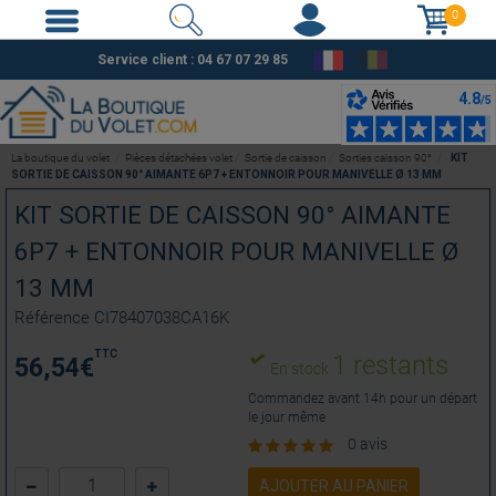
0
Service client :
04 67 07 29 85
La boutique du volet
Pièces détachées volet
Sortie de caisson
Sorties caisson 90°
KIT
SORTIE DE CAISSON 90° AIMANTE 6P7 + ENTONNOIR POUR MANIVELLE Ø 13 MM
KIT SORTIE DE CAISSON 90° AIMANTE
6P7 + ENTONNOIR POUR MANIVELLE Ø
13 MM
Référence
CI78407038CA16K
TTC
1 restants
56,54
€
En stock
Commandez avant 14h pour un départ
le jour même
0 avis
AJOUTER AU PANIER