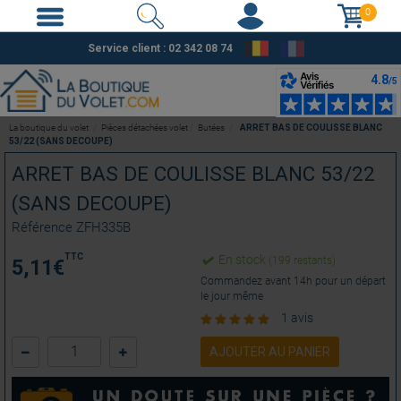
0
Service client : 02 342 08 74
La boutique du volet
Pièces détachées volet
Butées
ARRET BAS DE COULISSE BLANC
53/22 (SANS DECOUPE)
ARRET BAS DE COULISSE BLANC 53/22
(SANS DECOUPE)
Référence
ZFH335B
TTC
En stock
(199 restants)
5,11
€
Commandez avant 14h pour un départ
le jour même
1 avis
AJOUTER AU PANIER