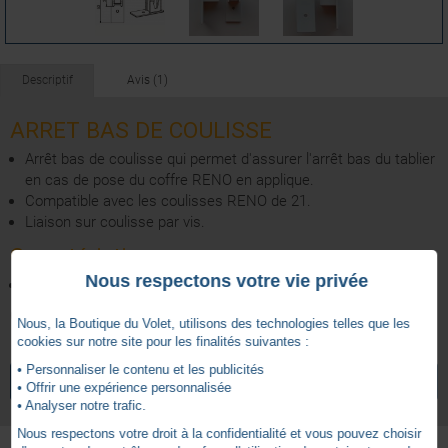
Descriptif
Avis (1)
ARRET BAS DE COULISSE
Arrêt bas de coulisse qui permet d'assurer l'arrêt bas du tablier
en cas de pose du coffre RENO en applique.
Compatible avec les coulisses RENO de 21.
Liaison sur coulisse par vis.
Caractéristiques :
Nous respectons votre vie privée
Aluminium passivé laqué.
Cette pièce est vendue à l'unité.
Nous, la Boutique du Volet, utilisons des technologies telles que les
cookies sur notre site pour les finalités suivantes :
5
/
5
• Personnaliser le contenu et les publicités
VOIR TOUS LES ARTICLES
ZURFLUH-FELLER
• Offrir une expérience personnalisée
• Analyser notre trafic.
Nous respectons votre droit à la confidentialité et vous pouvez choisir