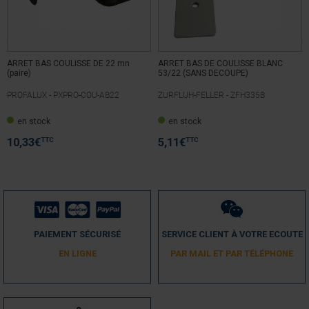
Avis vérifié
Produits conformes à la commande
Avis du
16/11/2025
, suite à une expérience du
07/11/2025
par
Marc F.
Utile
(0)
Signaler
ARRET BAS COULISSE DE 22 mn
ARRET BAS DE COULISSE BLANC
(paire)
53/22 (SANS DECOUPE)
PROFALUX -
PXPRO-COU-AB22
ZURFLUH-FELLER -
ZFH335B
5
/
5
en stock
en stock
Avis vérifié
Parfait
TTC
TTC
10,33
€
5,11
€
Avis du
08/12/2024
, suite à une expérience du
28/11/2024
par
F.P.
Utile
(0)
Signaler
5
/
5
PAIEMENT SÉCURISÉ
SERVICE CLIENT À VOTRE ECOUTE
Avis vérifié
EN LIGNE
PAR MAIL ET PAR TÉLÉPHONE
bonne butée conforme à ma commande,  livraison rapide 
emballage soigné
Avis du
05/11/2024
, suite à une expérience du
27/10/2024
par
P.M.