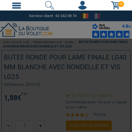
0
Service client : 02 342 08 74
La boutique du volet
Pièces détachées volet
Butées
BUTEE RONDE POUR LAME FINALE
LG40 MM BLANCHE AVEC RONDELLE ET VIS LG25
BUTEE RONDE POUR LAME FINALE LG40
MM BLANCHE AVEC RONDELLE ET VIS
LG25
Référence
ZFH142
TTC
En stock
(1221 restants)
1,88
€
Commandez avant 14h pour un départ
le jour même
76 avis
AJOUTER AU PANIER