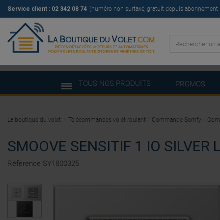
Service client : 02 342 08 74
(numéro non surtaxé, gratuit depuis abonnement il
TOUS NOS PRODUITS
PROMOS
La boutique du volet
Télécommandes volet roulant
Commande Somfy
Comm
SMOOVE SENSITIF 1 IO SILVER
Référence
SY1800325