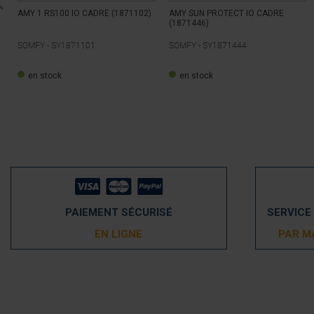
AMY 1 RS100 IO CADRE (1871102)
AMY SUN PROTECT IO CADRE
(1871446)
SOMFY -
SY1871101
SOMFY -
SY1871444
en stock
en stock
PAIEMENT SÉCURISÉ
SERVICE
EN LIGNE
PAR M