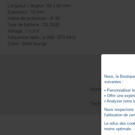
Longueur / largeur : 80 x 80 mm
Epaisseur : 10 mm
Indice de protection : IP 30
Type de batterie : CR 2430
Voltage : 1 x 3 V
Fréquence radio : io 868 - 870 MHz
Colori : Silver lounge
Nous, la Boutique 
suivantes :
Nombre de canaux
• Personnaliser le
• Offrir une expé
• Analyser notre t
Technologie
Nous respectons vo
l'utilisation de c
Le refus des cook
moins optimale.