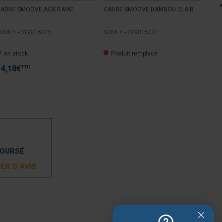
CADRE SMOOVE ACIER MAT
CADRE SMOOVE BAMBOU CLAIR
CAD
OMFY -
SY9015025
SOMFY -
SY9015027
SOM
en stock
Produit remplacé
P
TTC
14,18
€
BOURSÉ
ER D´AVIS