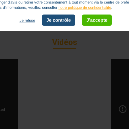
er d'avis ou retirer votre consentement à tout moment via le centre de préf
s d'informations, veuillez consulter
notre politique de confidentialité
.
notice-smoove-sensitive-io
Je contrôle
J'accepte
Je refuse
Vidéos