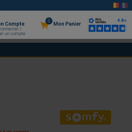
0
n Compte
Mon Panier
connecter /
er un compte
er à un compte