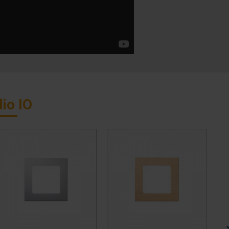
io IO