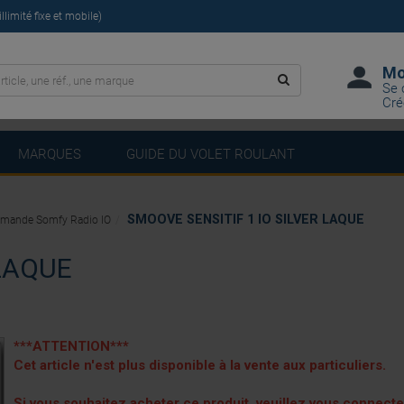
limité fixe et mobile)
Mo
Se 
Cré
MARQUES
GUIDE DU VOLET ROULANT
SMOOVE SENSITIF 1 IO SILVER LAQUE
ande Somfy Radio IO
 LAQUE
***ATTENTION***
Cet article n'est plus disponible à la vente aux particuliers.
Si vous souhaitez acheter ce produit, veuillez vous connect