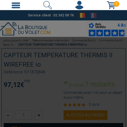
0
Service client : 02 342 08 74
La boutique du volet
Télécommandes volet roulant
Commande Somfy
Commande Somfy
Radio IO
CAPTEUR TEMPERATURE THERMIS II WIREFREE io
CAPTEUR TEMPERATURE THERMIS II
WIREFREE io
Référence
SY1870848
TTC
1 restants
97,12
€
En stock
Commandez avant 14h pour un départ
le jour même
0 avis
AJOUTER AU PANIER