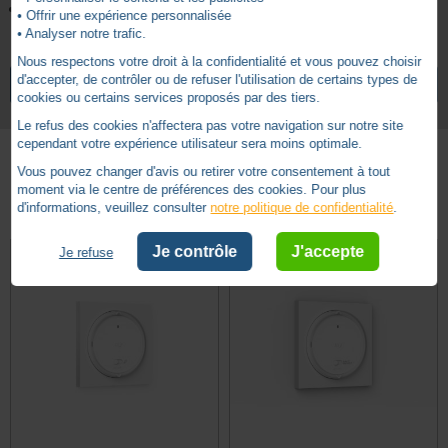
Vis d'installation
• Offrir une expérience personnalisée
• Analyser notre trafic.
1 canal
Nombre de canaux
Nous respectons votre droit à la confidentialité et vous pouvez choisir
NOTICE CAPTEUR TEMPERATURE THERMIS II WIREFREE IO
d'accepter, de contrôler ou de refuser l'utilisation de certains types de
VOIR TOUS LES ARTICLES
SOMFY
Radio IO
Technologie
cookies ou certains services proposés par des tiers.
Le refus des cookies n'affectera pas votre navigation sur notre site
Accessoire
Type
cependant votre expérience utilisateur sera moins optimale.
Rolling code
Type de codage
Vous pouvez changer d'avis ou retirer votre consentement à tout
Autres produits - Commande Somfy Radio IO
moment via le centre de préférences des cookies. Pour plus
5 ans
Garantie
d'informations, veuillez consulter
notre politique de confidentialité
.
Je contrôle
J'accepte
Je refuse