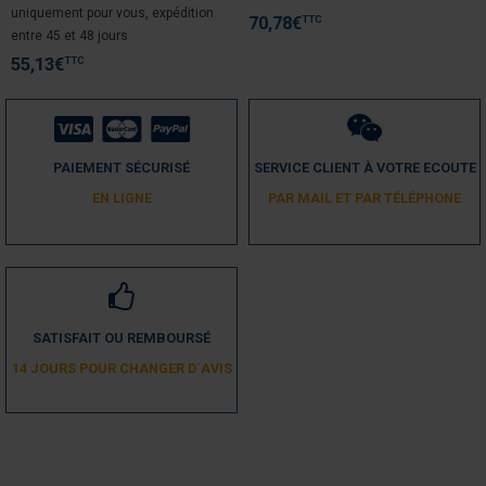
uniquement pour vous, expédition
Satisfait
TTC
70,78
€
entre 45 et 48 jours
Avis du
15/11/2019
, suite à une expérience du
06/11/2019
par
A.A.
TTC
55,13
€
Utile
(0)
Signaler
5
/
5
PAIEMENT SÉCURISÉ
SERVICE CLIENT À VOTRE ECOUTE
Avis vérifié
EN LIGNE
PAR MAIL ET PAR TÉLÉPHONE
Conforme
Avis du
06/09/2019
, suite à une expérience du
28/08/2019
par
A.A.
Utile
(0)
Signaler
SATISFAIT OU REMBOURSÉ
3
/
5
14 JOURS POUR CHANGER D´AVIS
Avis vérifié
Il manque des vis de fixation pour les interupteurs.
Avis du
23/03/2018
, suite à une expérience du
12/03/2018
par
A.A.
Utile
(0)
Signaler