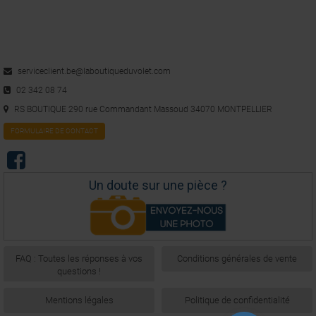
5
/
5
Avis vérifié
ce qui faut .
serviceclient.be@laboutiqueduvolet.com
Avis du
06/02/2018
, suite à une expérience du
29/01/2018
par
A.A.
02 342 08 74
Utile
(0)
Signaler
RS BOUTIQUE 290 rue Commandant Massoud 34070 MONTPELLIER
FORMULAIRE DE CONTACT
5
/
5
Avis vérifié
Un doute sur une pièce ?
qualité du produit, matériel trés bien protéger, travail de pro. rien a 
dire.
Avis du
20/11/2017
, suite à une expérience du
31/10/2017
par
A.A.
Utile
(0)
Signaler
FAQ : Toutes les réponses à vos
Conditions générales de vente
questions !
1
2
Mentions légales
Politique de confidentialité