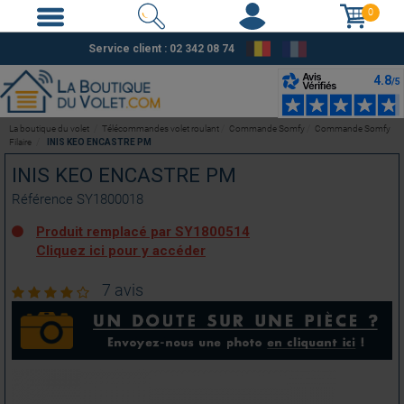
0
Service client : 02 342 08 74
La boutique du volet
Télécommandes volet roulant
Commande Somfy
Commande Somfy
Filaire
INIS KEO ENCASTRE PM
INIS KEO ENCASTRE PM
Référence
SY1800018
Produit remplacé par SY1800514
Cliquez ici pour y accéder
7 avis