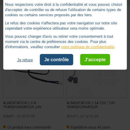
Nous respectons votre droit à la confidentialité et vous pouvez choisir
Filaire
Technologie
d'accepter, de contrôler ou de refuser l'utilisation de certains types de
cookies ou certains services proposés par des tiers.
Bouton
Type
Basé sur
7
avis soumis à un
Autres produits - Commande Somfy Filaire
Le refus des cookies n'affectera pas votre navigation sur notre site
contrôle
cependant votre expérience utilisateur sera moins optimale.
Voir tous les avis sur ce site
Vous pouvez changer d'avis ou retirer votre consentement à tout
moment via le centre de préférences des cookies. Pour plus
5
étoiles
6
d'informations, veuillez consulter
notre politique de confidentialité
.
4
étoiles
0
3
étoiles
1
Je contrôle
J'accepte
Je refuse
2
étoiles
0
1
étoile
0
Trier les avis
ALIMENTATION 1,0 A
ALIMENTATION 1.5A 230 / 24V
TRANSFORMATEUR 24V
TRANSFORMATEUR
SOMFY -
SY1870195
SOMFY -
SY1870149
5
/
5
Ce produit sera commandé
Expédition sous 45 jours
Avis vérifié