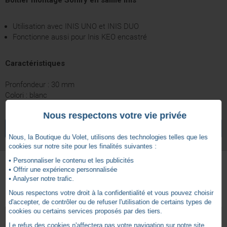
Boitier montage Somfy en saillie Inis
Utilisation avec INIS UNO et INIS DUO
Fonctionne aussi pour Inis KEO encastré
Caractéristiques
Pronfondeur : 30 mm
Colori : blanc
Nous respectons votre vie privée
4.7
Filaire
Technologie
/
5
VOIR TOUS LES ARTICLES
SOMFY
5 ans
Garantie
Nous, la Boutique du Volet, utilisons des technologies telles que les
cookies sur notre site pour les finalités suivantes :
• Personnaliser le contenu et les publicités
• Offrir une expérience personnalisée
Basé sur
15
avis soumis à un
• Analyser notre trafic.
Autres produits - Commande Somfy Filaire
contrôle
Nous respectons votre droit à la confidentialité et vous pouvez choisir
Voir tous les avis sur ce site
d'accepter, de contrôler ou de refuser l'utilisation de certains types de
cookies ou certains services proposés par des tiers.
5
étoiles
12
Le refus des cookies n'affectera pas votre navigation sur notre site