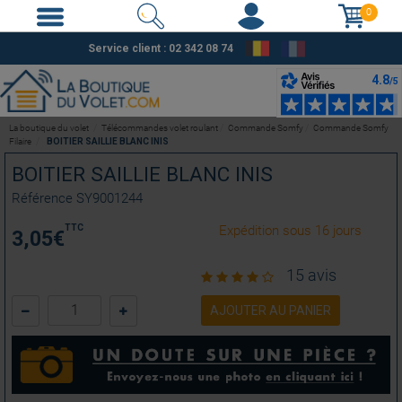
0
Service client : 02 342 08 74
La boutique du volet
Télécommandes volet roulant
Commande Somfy
Commande Somfy
Filaire
BOITIER SAILLIE BLANC INIS
BOITIER SAILLIE BLANC INIS
Référence
SY9001244
TTC
Expédition sous 16 jours
3,05
€
15 avis
AJOUTER AU PANIER