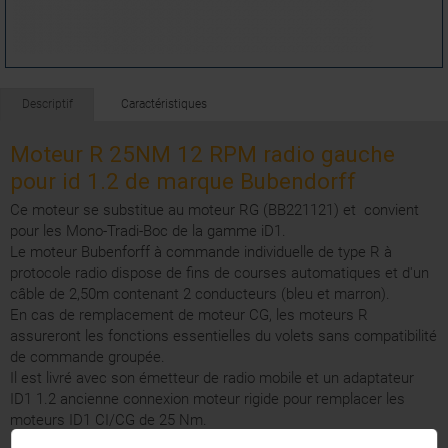
Descriptif
Caractéristiques
Moteur R 25NM 12 RPM radio gauche
pour id 1.2 de marque Bubendorff
Ce moteur se substitue au moteur RG (BB221121) et convient
pour les Mono-Tradi-Boc de la gamme iD1.
Le moteur Bubenforff à commande individuelle de type R à
protocole radio dispose de fins de courses automatiques et d'un
câble de 2,50m contenant 2 conducteurs (bleu et marron).
En cas de remplacement de moteur CG, les moteurs R
assureront les fonctions essentielles du volets sans compatibilité
de commande groupée.
Il est livré avec son émetteur de radio mobile et un adaptateur
ID1 1.2 ancienne connexion moteur rigide pour remplacer les
moteurs ID1 CI/CG de 25 Nm.