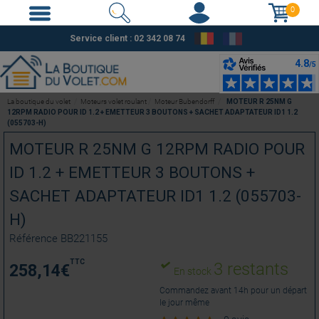
0
Service client : 02 342 08 74
La boutique du volet
Moteurs volet roulant
Moteur Bubendorff
MOTEUR R 25NM G
12RPM RADIO POUR ID 1.2 + EMETTEUR 3 BOUTONS + SACHET ADAPTATEUR ID1 1.2
(055703-H)
MOTEUR R 25NM G 12RPM RADIO POUR
ID 1.2 + EMETTEUR 3 BOUTONS +
SACHET ADAPTATEUR ID1 1.2 (055703-
H)
Référence
BB221155
TTC
3 restants
258,14
€
En stock
Commandez avant 14h pour un départ
le jour même