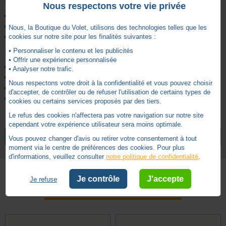
Composition du pack :
Nous respectons votre vie privée
Un moteur Bubendorff R 25Nm 12Rpm Radio gauche
Un émetteur radio mobile
Nous, la Boutique du Volet, utilisons des technologies telles que les
Un adaptateur ID1 1.2 non monté sur le moteur
cookies sur notre site pour les finalités suivantes :
• Personnaliser le contenu et les publicités
Caractéristiques techniques :
• Offrir une expérience personnalisée
Vitesse nominale: 12 rpm
• Analyser notre trafic.
Diamètre: 50 mm
Nous respectons votre droit à la confidentialité et vous pouvez choisir
Technologies compatibles: Radio
d'accepter, de contrôler ou de refuser l'utilisation de certains types de
Couple Nominal: 25 Nm
cookies ou certains services proposés par des tiers.
Le refus des cookies n'affectera pas votre navigation sur notre site
Non
Commande de secours
cependant votre expérience utilisateur sera moins optimale.
VOIR TOUS LES ARTICLES
BUBENDORFF
Vous pouvez changer d'avis ou retirer votre consentement à tout
Ø 50
Diamètre Moteur
moment via le centre de préférences des cookies. Pour plus
d'informations, veuillez consulter
notre politique de confidentialité
.
25
Puissance
Radio
Je contrôle
J'accepte
Technologie
Je refuse
Autres produits - Moteur Bubendorff
5 ans
Garantie