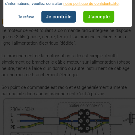
d'informations, veuillez consulter
notre politique de confidentialité
.
Je contrôle
J'accepte
Je refuse
Comment brancher un moteur radio ?
Le moteur de volet roulant à commande radio intégrée ne dispose
que de 3 fils (phase, neutre, terre). Il se branche en direct sur la
ligne l'alimentation électrique "dédiée".
Le branchement de la motorisation radio est simple, il suffit
simplement de brancher le câble moteur sur l'alimentation (phase,
neutre, terre) à l'aide d'un domino ou autre instrument de câblage
aux normes de branchement électrique.
Son point de commande est radio et est généralement alimenté
par une pile donc aucun branchement n'est à prévoir.