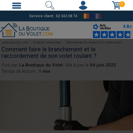
0
Service client : 02 342 08 74
La boutique du volet
Guide du volet roulant
Branchement du moteur d´un volet roulant
Comment faire le branchement et le
raccordement de son volet roulant ?
Écrit par
La Boutique du Volet
. Mis à jour le
04 juin 2025
.
Temps de lecture :
1 min