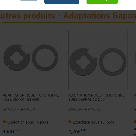
utres produits - Adaptations Gapo
ADAPTATION ROUE + COURONNE
ADAPTATION ROUE + COURONNE
TUBE DEPRAT 53 Ø50
TUBE DEPRAT 62 Ø50
T
GAPOSA -
GPAXD53
GAPOSA -
GPAXD62
G
Expédition sous 15 jours
Expédition sous 15 jours
u
TTC
TTC
4,80
€
4,76
€
e