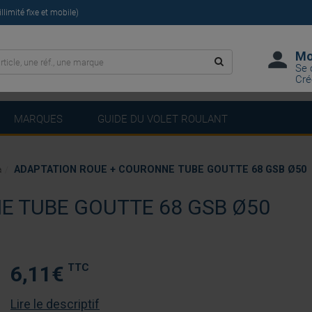
limité fixe et mobile)
Mo
Se 
Cré
MARQUES
GUIDE DU VOLET ROULANT
ADAPTATION ROUE + COURONNE TUBE GOUTTE 68 GSB Ø50
a
E TUBE GOUTTE 68 GSB Ø50
TTC
6,11
€
Lire le descriptif