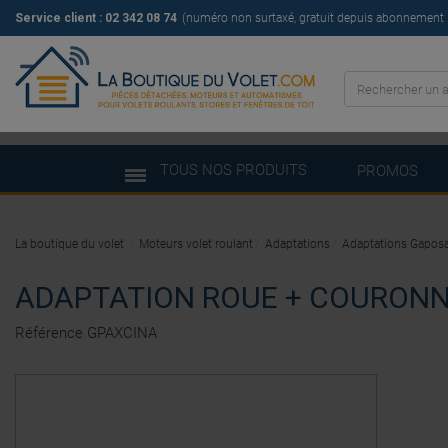
Service client : 02 342 08 74
(numéro non surtaxé, gratuit depuis abonnement il
TOUS NOS PRODUITS
PROMOS
La boutique du volet
Moteurs volet roulant
Adaptations
Adaptations Gapos
ADAPTATION ROUE + COURONN
Référence
GPAXCINA