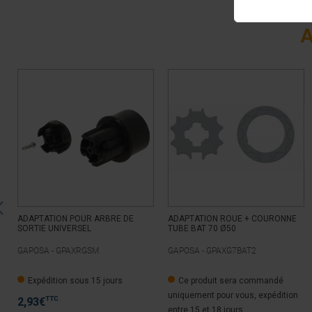
A
ADAPTATION POUR ARBRE DE
ADAPTATION ROUE + COURONNE
SORTIE UNIVERSEL
TUBE BAT 70 Ø50
GAPOSA -
GPAXRGSM
GAPOSA -
GPAXG7BAT2
Expédition sous 15 jours
Ce produit sera commandé
uniquement pour vous, expédition
TTC
2,93
€
entre 15 et 18 jours