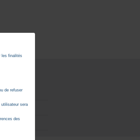
les finalités
ou de refuser
utilisateur sera
érences des