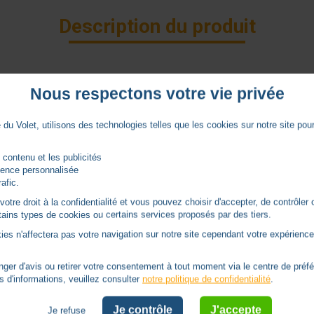
Description du produit
Nous respectons votre vie privée
8 GSB
du Volet, utilisons des technologies telles que les cookies sur notre site pour 
 contenu et les publicités
Caractéristiques
rience personnalisée
rafic.
tre droit à la confidentialité et vous pouvez choisir d'accepter, de contrôler 
Ø 50
ertains types de cookies ou certains services proposés par des tiers.
ies n'affectera pas votre navigation sur notre site cependant votre expérience 
Autres
er d'avis ou retirer votre consentement à tout moment via le centre de préf
s
Gaposa
s d'informations, veuillez consulter
notre politique de confidentialité
.
Je contrôle
J'accepte
Je refuse