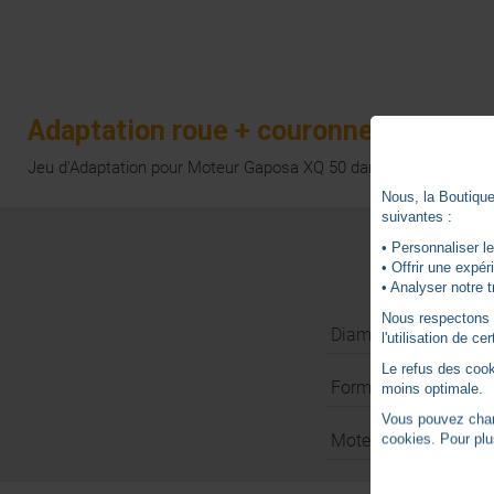
Adaptation roue + couronne
Jeu d'Adaptation pour Moteur Gaposa XQ 50 dans tube goutte 6
Nous, la Boutique 
suivantes :
• Personnaliser le
• Offrir une expé
• Analyser notre t
Nous respectons vo
Diamètre Moteur
l'utilisation de c
Le refus des cook
Forme axe/tube
moins optimale.
Vous pouvez chang
Moteurs compatible
cookies. Pour plu