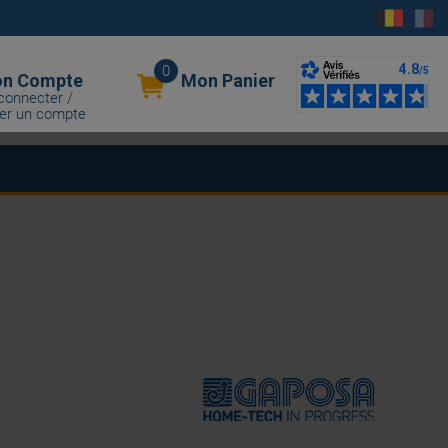
0
n Compte
Mon Panier
connecter /
er un compte