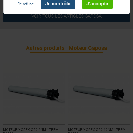
Je contrôle
J'accepte
Je refuse
Classe I (terre obligatoire)
Classe d´isolation
VOIR TOUS LES ARTICLES
GAPOSA
Non
Commande de secours
Ø 50
Diamètre Moteur
40
Puissance
Autres produits - Moteur Gaposa
Radio
Technologie
5 ans
Garantie
MOTEUR XQ5EX Ø50 6NM 17RPM
MOTEUR XQ5EX Ø50 10NM 17RPM