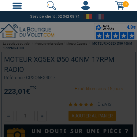
0
Service client : 02 342 08 74
La boutique du volet
Moteurs volet roulant
Moteur Gaposa
MOTEUR XQ5EX Ø50 40NM
17RPM RADIO
MOTEUR XQ5EX Ø50 40NM 17RPM
RADIO
Référence
GPXQ5EX4017
TTC
Expédition sous 15 jours
223,01
€
0 avis
AJOUTER AU PANIER