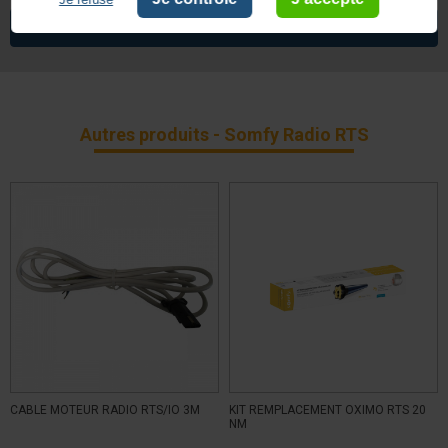
Non
Commande de secours
VOIR TOUS LES ARTICLES
SOMFY
Ø 60
Diamètre Moteur
Supérieur à 100
Puissance
Radio
Technologie
Autres produits - Somfy Radio RTS
Radio RTS pour stores extérieurs
Type de moteurs Somfy
7 ans
Garantie
CABLE MOTEUR RADIO RTS/IO 3M
KIT REMPLACEMENT OXIMO RTS 20
NM