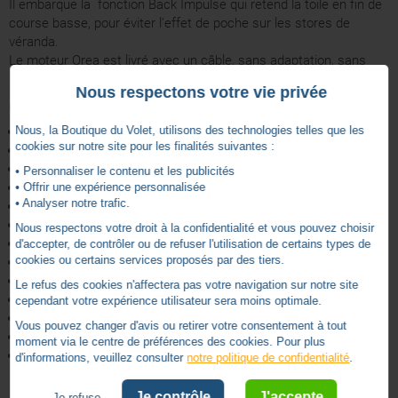
Il embarque la fonction Back Impulse qui retend la toile en fin de
course basse, pour éviter l'effet de poche sur les stores de
véranda.
Le moteur Orea est livré avec un câble, sans adaptation, sans
support et sans émetteur RTS.
Nous respectons votre vie privée
Caractéristiques techniques :
Nous, la Boutique du Volet, utilisons des technologies telles que les
Longueur: 734mm
cookies sur notre site pour les finalités suivantes :
Fréquence radio : 433.42 MHz
Nombre de canaux: 12
• Personnaliser le contenu et les publicités
Alimentation: AC - RGE 1 - 230V/50HZ
• Offrir une expérience personnalisée
• Analyser notre trafic.
Certifications: CE, EAC, NF, RCM, VDE
Portée radio intérieure : 20m
Nous respectons votre droit à la confidentialité et vous pouvez choisir
Vitesse nominale: 12rpm
d'accepter, de contrôler ou de refuser l'utilisation de certains types de
cookies ou certains services proposés par des tiers.
Classe d'isolation: I
Indice de protection: IP 44
Le refus des cookies n'affectera pas votre navigation sur notre site
Diamètre: 60 mm
cependant votre expérience utilisateur sera moins optimale.
Diamètre intérieur minimum: 60 mm
Vous pouvez changer d'avis ou retirer votre consentement à tout
Technologies compatibles: RTS
moment via le centre de préférences des cookies. Pour plus
Couple Nominal: 100 Nm
d'informations, veuillez consulter
notre politique de confidentialité
.
Je contrôle
J'accepte
Je refuse