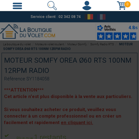
0
Service client : 02 342 08 74
La boutique du volet
Moteurs volet roulant
Moteur Somfy
Somfy Radio RTS
MOTEUR
SOMFY OREA Ø60 RTS 100NM 12RPM RADIO
MOTEUR SOMFY OREA Ø60 RTS 100NM
12RPM RADIO
Référence
SY1184058
***ATTENTION***
Cet article n'est plus disponible à la vente aux particuliers.
Si vous souhaitez acheter ce produit, veuillez vous
connecter à un compte professionnel ou en créer un
facilement et rapidement
en cliquant ici.
1 restants
Plus que