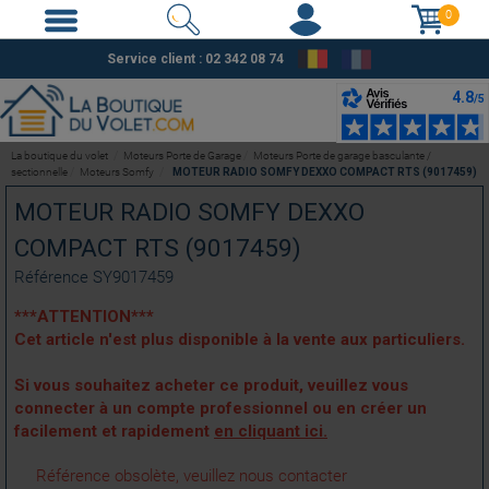
0
Service client : 02 342 08 74
La boutique du volet
Moteurs Porte de Garage
Moteurs Porte de garage basculante /
sectionnelle
Moteurs Somfy
MOTEUR RADIO SOMFY DEXXO COMPACT RTS (9017459)
MOTEUR RADIO SOMFY DEXXO
COMPACT RTS (9017459)
Référence
SY9017459
***ATTENTION***
Cet article n'est plus disponible à la vente aux particuliers.
Si vous souhaitez acheter ce produit, veuillez vous
connecter à un compte professionnel ou en créer un
facilement et rapidement
en cliquant ici.
Référence obsolète, veuillez nous contacter