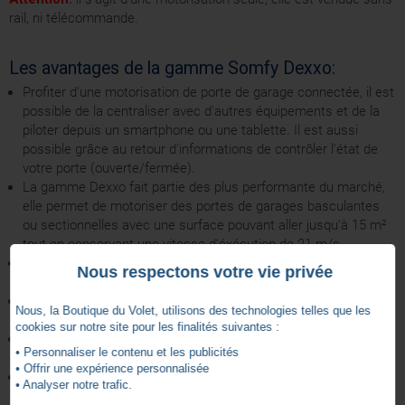
rail, ni télécommande.
Les avantages de la gamme Somfy Dexxo:
Profiter d'une motorisation de porte de garage connectée, il est
possible de la centraliser avec d'autres équipements et de la
piloter depuis un smartphone ou une tablette. Il est aussi
possible grâce au retour d'informations de contrôler l'état de
votre porte (ouverte/fermée).
La gamme Dexxo fait partie des plus performante du marché,
elle permet de motoriser des portes de garages basculantes
ou sectionnelles avec une surface pouvant aller jusqu'à 15 m²
tout en conservant une vitesse d'éxécution de 21 m/s.
Les motorisation Dexxo sont idéale dans le cadre d'un usage
Nous respectons votre vie privée
domestique, elles sont testés jusqu'à 90.000 cycles.
Sécurité garantie avec un système d'arrêt sur obstacle intégré
Nous, la Boutique du Volet, utilisons des technologies telles que les
et la possibilité d'ajouter un jeu de cellules de détection.
cookies sur notre site pour les finalités suivantes :
Lumière de courtoisie intégrée et possibilité d'un éclairage
• Personnaliser le contenu et les publicités
déporté jusqu'à 500W
• Offrir une expérience personnalisée
Une fois en position fermé le système se vérrouille et resiste
• Analyser notre trafic.
aux tentatives d'intrusion