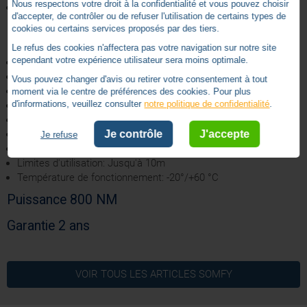
Nous respectons votre droit à la confidentialité et vous pouvez choisir
Il est possible en option d'intégrer une batterie de secours pour
d'accepter, de contrôler ou de refuser l'utilisation de certains types de
une utilisation du moteur en cas de coupure de courant.
cookies ou certains services proposés par des tiers.
Les caractéristiques techniques du produit:
Le refus des cookies n'affectera pas votre navigation sur notre site
cependant votre expérience utilisateur sera moins optimale.
Fréquence radio: RTS433,42 MHz
Nombre de canaux: 32
Vous pouvez changer d'avis ou retirer votre consentement à tout
Nombre de cycles par jour: 4 cycles
moment via le centre de préférences des cookies. Pour plus
d'informations, veuillez consulter
notre politique de confidentialité
.
Force de traction: 800 NM
Certification: NF Porte de garage
Je contrôle
J'accepte
Indice de protection: 1P20
Je refuse
Classe d'isolation: II
Limites d'utilisation: Jusqu'à 10m
Température de fonctionnement: -20°/+60 °C
Puissance 800 NM
Garantie 2 ans
Radio
Technologie
VOIR TOUS LES ARTICLES
SOMFY
2 ans
Garantie