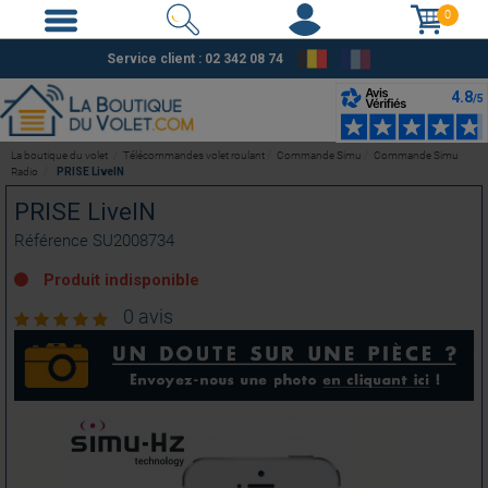
0
Service client : 02 342 08 74
La boutique du volet
Télécommandes volet roulant
Commande Simu
Commande Simu
Radio
PRISE LiveIN
PRISE LiveIN
Référence
SU2008734
Produit indisponible
0 avis