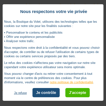
Autres produits - Store occultant à énergie solaire
Nous respectons votre vie privée
Nous, la Boutique du Volet, utilisons des technologies telles que les
cookies sur notre site pour les finalités suivantes :
• Personnaliser le contenu et les publicités
• Offrir une expérience personnalisée
• Analyser notre trafic.
Nous respectons votre droit à la confidentialité et vous pouvez choisir
d'accepter, de contrôler ou de refuser l'utilisation de certains types de
cookies ou certains services proposés par des tiers.
Le refus des cookies n'affectera pas votre navigation sur notre site
cependant votre expérience utilisateur sera moins optimale.
STORE OCCULTATION SOLAIRE CK04
STORE OCCULTATION SOLAIRE CK04
Vous pouvez changer d'avis ou retirer votre consentement à tout
55X98 BEIGE 1085
55X98 BLEU 1100
moment via le centre de préférences des cookies. Pour plus
VELUX -
VXDSLCK041085
VELUX -
VXDSLCK041100
d'informations, veuillez consulter
notre politique de confidentialité
.
Expédition sous 60 jours
Expédition sous 60 jours
Je contrôle
J'accepte
Je refuse
TTC
TTC
334,10
€
334,10
€