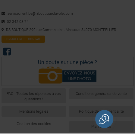
serviceclient.be@laboutiqueduvolet.com
02 342 08 74
RS BOUTIQUE 290 rue Commandant Massoud 34070 MONTPELLIER
FORMULAIRE DE CONTACT
Un doute sur une pièce ?
FAQ : Toutes les réponses à vos
Conditions générales de vente
questions !
Mentions légales
Politique de confidentialité
Gestion des cookies
Plan du site