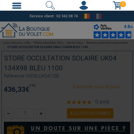
0
Service client : 02 342 08 74
La boutique du volet
Pièces détachées Velux
Stores Velux
Store occultant à énergie solaire
STORE OCCULTATION SOLAIRE UK04 134X98 BLEU 1100
STORE OCCULTATION SOLAIRE UK04
134X98 BLEU 1100
Référence
VXDSLUK041100
TTC
Expédition sous 60 jours
436,33
€
0 avis
AJOUTER AU PANIER