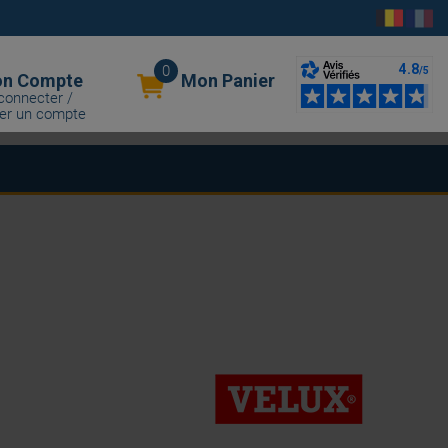
0
n Compte
Mon Panier
connecter /
er un compte