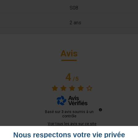
S08
2 ans
Avis
4
/
5
Basé sur
3
avis soumis à un
contrôle
Voir tous les avis sur ce site
Nous respectons votre vie privée