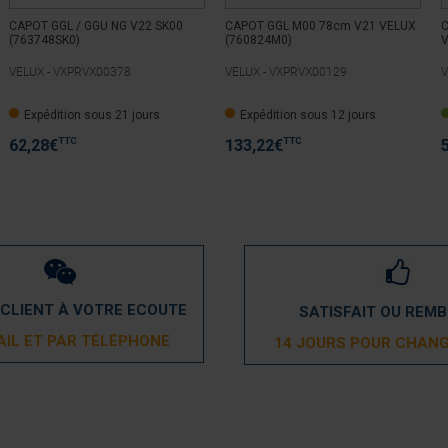
CAPOT GGL / GGU NG V22 SK00
CAPOT GGL M00 78cm V21 VELUX
C
(763748SK0)
(760824M0)
V
VELUX -
VXPRVX00378
VELUX -
VXPRVX00129
V
Expédition sous 21 jours
Expédition sous 12 jours
TTC
TTC
62,28
€
133,22
€
 CLIENT À VOTRE ECOUTE
SATISFAIT OU REM
AIL ET PAR TÉLÉPHONE
14 JOURS POUR CHANG