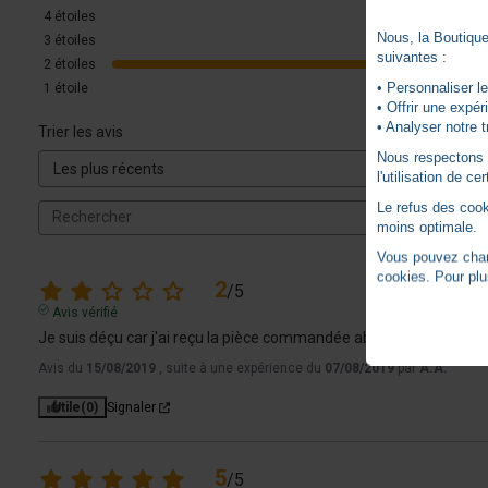
4
étoiles
Nous, la Boutique 
3
étoiles
suivantes :
2
étoiles
• Personnaliser le
1
étoile
• Offrir une expé
• Analyser notre t
Trier les avis
Nous respectons vo
l'utilisation de c
Le refus des cook
moins optimale.
Vous pouvez chang
cookies. Pour plu
2
/
5
Avis vérifié
Je suis déçu car j'ai reçu la pièce commandée abîmée. J'ai env
Avis du
15/08/2019
, suite à une expérience du
07/08/2019
par
A.A.
Utile
(0)
Signaler
5
/
5