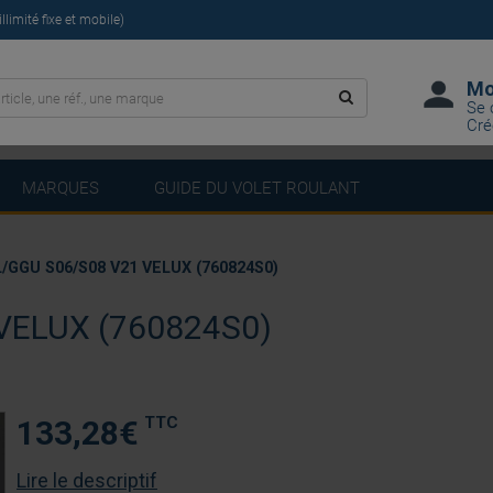
limité fixe et mobile)
Mo
Se 
Cré
MARQUES
GUIDE DU VOLET ROULANT
GGU S06/S08 V21 VELUX (760824S0)
VELUX (760824S0)
TTC
133,28
€
Lire le descriptif