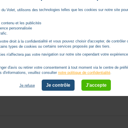
du Volet, utilisons des technologies telles que les cookies sur notre site pour 
 contenu et les publicités
rience personnalisée
rafic.
tre droit à la confidentialité et vous pouvez choisir d'accepter, de contrôler 
ertains types de cookies ou certains services proposés par des tiers.
ies n'affectera pas votre navigation sur notre site cependant votre expérience 
er d'avis ou retirer votre consentement à tout moment via le centre de préf
s d'informations, veuillez consulter
notre politique de confidentialité
.
Je contrôle
J'accepte
Je refuse
oyé un mail avec des photos pour demander un geste commercial ou un é