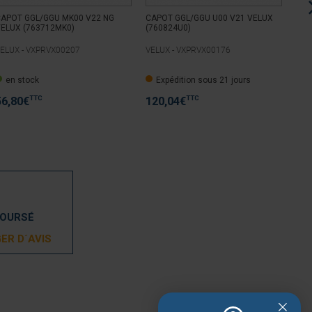
APOT GGL/GGU MK00 V22 NG
CAPOT GGL/GGU U00 V21 VELUX
CAP
ELUX (763712MK0)
(760824U0)
VEL
ELUX -
VXPRVX00207
VELUX -
VXPRVX00176
VEL
en stock
Expédition sous 21 jours
e
TTC
TTC
56,80
€
120,04
€
82
BOURSÉ
ER D´AVIS