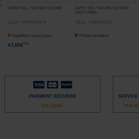
CAPOT GGL / GGU NG V22 CK00
CAPOT GGL / GGU NG V22 SK00
(763712SK0)
VELUX -
VXPRVX00374
VELUX -
VXPRVX00375
Expédition sous 6 jours
Produit remplacé
TTC
47,65
€
PAIEMENT SÉCURISÉ
SERVICE
EN LIGNE
PAR M