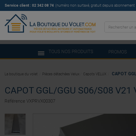
Service client : 02 342 08 74
(numéro non surtaxé, gratuit depuis abonnement il
TOUS NOS PRODUITS
PROMOS
CAPOT GGL/
La boutique du volet
Pièces détachées Velux
Capots VELUX
CAPOT GGL/GGU S06/S08 V21 
Référence
VXPRVX00307