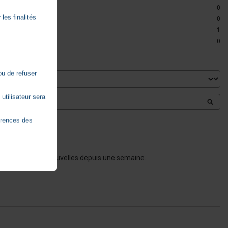
0
les finalités
0
1
0
ou de refuser
utilisateur sera
érences des
change. Pas de nouvelles depuis une semaine.