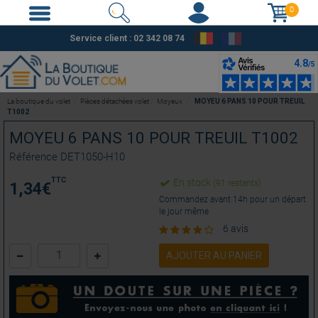
0
Service client : 02 342 08 74
La boutique du volet
Pièces détachées volet
Moyeux
MOYEU 6 PANS 10 POUR TREUIL
T1002
MOYEU 6 PANS 10 POUR TREUIL T1002
Référence
DET1050-H10
TTC
En stock
(91 restants)
1,34
€
Commandez avant 14h pour un départ
le jour même
6 avis
AJOUTER AU PANIER