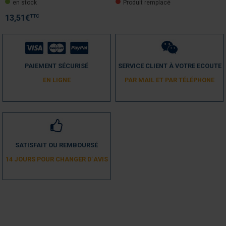
en stock
Produit remplacé
Trier les avis
TTC
13,51
€
PAIEMENT SÉCURISÉ
SERVICE CLIENT À VOTRE ECOUTE
4
/
5
EN LIGNE
PAR MAIL ET PAR TÉLÉPHONE
Avis vérifié
pièce en plastique donc assez fragile.
Avis du
14/05/2026
, suite à une expérience du
05/05/2026
par
MICHEL B.
Utile
(0)
Signaler
SATISFAIT OU REMBOURSÉ
14 JOURS POUR CHANGER D´AVIS
5
/
5
Avis vérifié
BIEN
Avis du
07/05/2026
, suite à une expérience du
28/04/2026
par
Patricia M.
Utile
(0)
Signaler