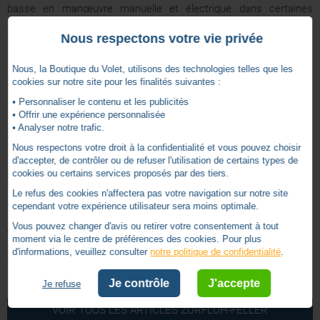
basse en manœuvre manuelle et électrique dans certaines
limites.
Nous respectons votre vie privée
Ce verrou est considéré comme un
dispositif anti-effraction
.
Nous, la Boutique du Volet, utilisons des technologies telles que les
cookies sur notre site pour les finalités suivantes :
Fixation au tube :
- soit par 2 attaches fil spéciales dans lumières 5 x 8 au pas de
• Personnaliser le contenu et les publicités
58 ou 65 ou 73,
• Offrir une expérience personnalisée
• Analyser notre trafic.
- soit par vis ou rivet pop.
Nous respectons votre droit à la confidentialité et vous pouvez choisir
d'accepter, de contrôler ou de refuser l'utilisation de certains types de
Matière :
cookies ou certains services proposés par des tiers.
Maillons : PA + 30 % fibre de verre teinté noir.
Le refus des cookies n'affectera pas votre navigation sur notre site
Barrette d'attelage : PA + 30 % fibre de verre gris.
cependant votre expérience utilisateur sera moins optimale.
Vous pouvez changer d'avis ou retirer votre consentement à tout
Version :
moment via le centre de préférences des cookies. Pour plus
Nombre de maillons : 2
d'informations, veuillez consulter
notre politique de confidentialité
.
Type de lame : 8 ou 14
Je contrôle
J'accepte
Je refuse
4.7
08 mm
Epaisseur lame
/
5
VOIR TOUS LES ARTICLES
ZURFLUH-FELLER
Octo
Tubes compatibles