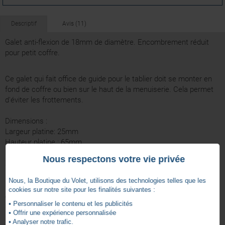
Descriptif
Avis (11)
Galet anti-flexion de 18mm de diamètre. Encombrement réduit
pour petit coffre.
Ce galet qui fait office de guide pour le tablier doit se monter en
fond de coffre ou bien sur le haut de la menuiserie. Cela permet
d'éviter les frottements.
Dimensions :
Largeur platine: 25mm
Hauteur platine : 65mm
Epaisseur avec galet : 24mm
Nous respectons votre vie privée
Entraxe de fixation : 20mm
Nous, la Boutique du Volet, utilisons des technologies telles que les
Matière :
cookies sur notre site pour les finalités suivantes :
Acier
• Personnaliser le contenu et les publicités
Roue en PVC
• Offrir une expérience personnalisée
• Analyser notre trafic.