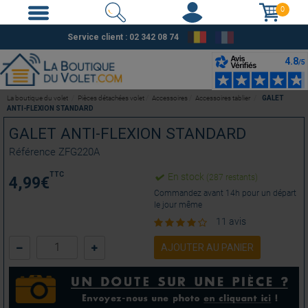
0
Service client : 02 342 08 74
La boutique du volet
Pièces détachées volet
Accessoires
Accessoires tablier
GALET
ANTI-FLEXION STANDARD
GALET ANTI-FLEXION STANDARD
Référence
ZFG220A
TTC
En stock
(287 restants)
4,99
€
Commandez avant 14h pour un départ
le jour même
11 avis
AJOUTER AU PANIER