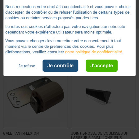
4.9
Nous respectons votre droit à la confidentialité et vous pouvez choisir
/
5
d'accepter, de contrôler ou de refuser l'utilisation de certains types de
VOIR TOUS LES ARTICLES
ZURFLUH-FELLER
cookies ou certains services proposés par des tiers.
Le refus des cookies n'affectera pas votre navigation sur notre site
cependant votre expérience utilisateur sera moins optimale.
Vous pouvez changer d'avis ou retirer votre consentement à tout
Basé sur
11
avis soumis à un
moment via le centre de préférences des cookies. Pour plus
Autres produits - Accessoires tablier
contrôle
d'informations, veuillez consulter
notre politique de confidentialité
.
Voir tous les avis sur ce site
Je contrôle
J'accepte
Je refuse
5
étoiles
10
4
étoiles
1
3
étoiles
0
2
étoiles
0
1
étoile
0
Trier les avis
GALET ANTI-FLEXION
JOINT BROSSE DE COULISSES UP
LARGEUR 6,9MM - LONGUEUR