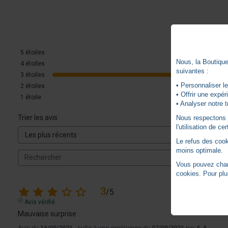
5
étoiles
Nous, la Boutique 
4
étoiles
suivantes :
3
étoiles
• Personnaliser le
2
étoiles
• Offrir une expé
1
étoile
• Analyser notre t
Trier les avis
Nous respectons vo
l'utilisation de c
Le refus des cook
moins optimale.
Vous pouvez chang
cookies. Pour plu
3
/
5
Avis vérifié
Mauvaise surprise