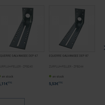
QUERRE GALVANISEE DEP. 67
EQUERRE GALVANISEE DEP. 87
EQU
GA
URFLUH-FELLER -
ZFB240
ZURFLUH-FELLER -
ZFB244
ZUR
en stock
en stock
e
TTC
TTC
5,11
€
5,53
€
12