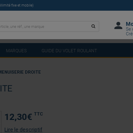
limité fixe et mobile)
Mo
Se 
Cré
MARQUES
GUIDE DU VOLET ROULANT
MENUISERIE DROITE
ITE
TTC
12,30
€
Lire le descriptif