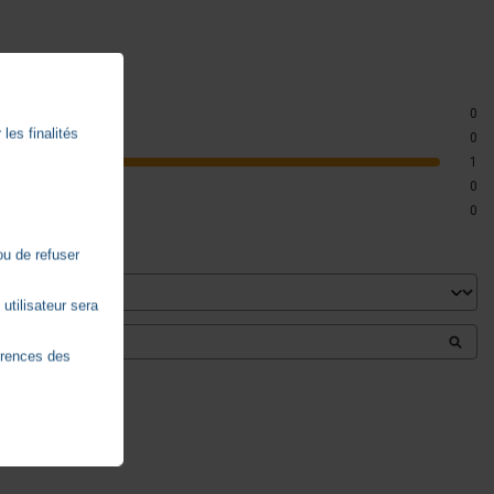
0
les finalités
0
1
0
0
ou de refuser
utilisateur sera
érences des