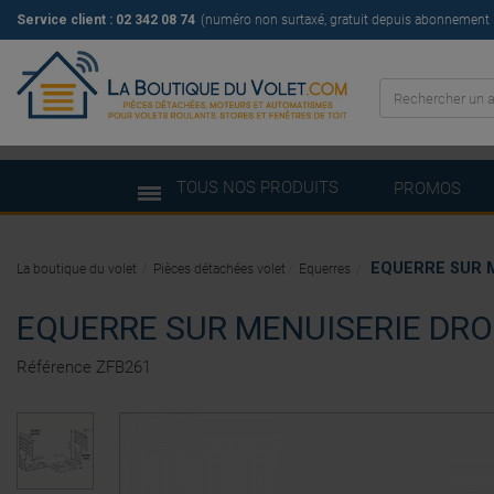
Service client : 02 342 08 74
(numéro non surtaxé, gratuit depuis abonnement il
TOUS NOS PRODUITS
PROMOS
EQUERRE SUR 
La boutique du volet
Pièces détachées volet
Equerres
EQUERRE SUR MENUISERIE DRO
Référence
ZFB261