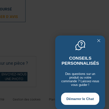
BOURSÉ
ER D´AVIS
CONSEILS
sur une pièce ?
PERSONNALISÉS
Des questions sur un
produit ou votre
commande ? Laissez-nous
vous guider !
Démarrer le Chat
lité
Gestion des cookies
Plan du site