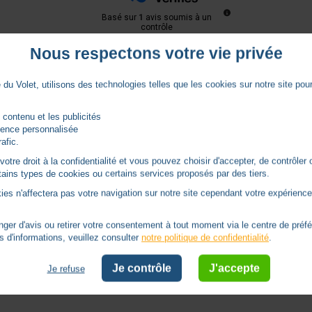
Basé sur
1
avis soumis à un
contrôle
Voir tous les avis sur ce site
Nous respectons votre vie privée
du Volet, utilisons des technologies telles que les cookies sur notre site pour 
 contenu et les publicités
rience personnalisée
rafic.
tre droit à la confidentialité et vous pouvez choisir d'accepter, de contrôler 
ertains types de cookies ou certains services proposés par des tiers.
ies n'affectera pas votre navigation sur notre site cependant votre expérience 
er d'avis ou retirer votre consentement à tout moment via le centre de préf
s d'informations, veuillez consulter
notre politique de confidentialité
.
Je contrôle
J'accepte
Je refuse