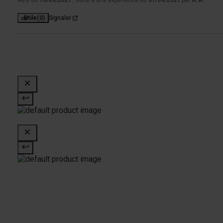
Avis du
16/09/2021
, suite à une expérience du
07/09/2021
par
A.A.
Utile
(0)
Signaler