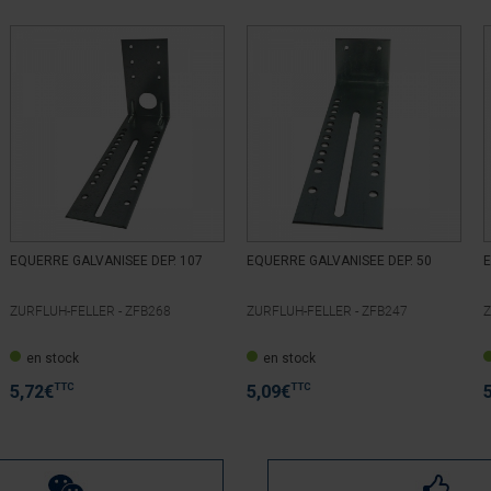
EQUERRE GALVANISEE DEP. 107
EQUERRE GALVANISEE DEP. 50
E
ZURFLUH-FELLER -
ZFB268
ZURFLUH-FELLER -
ZFB247
Z
en stock
en stock
TTC
TTC
5,72
€
5,09
€