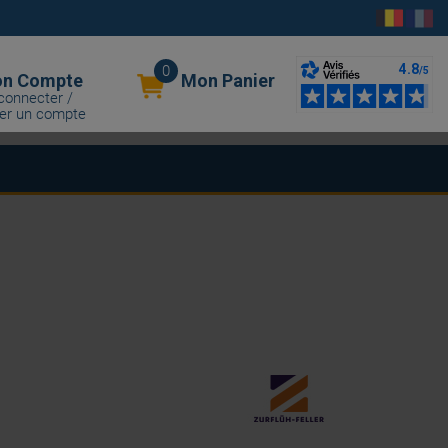
0
n Compte
Mon Panier
connecter /
er un compte