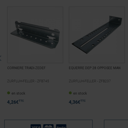
CORNIERE TRADI-ZEDEF
EQUERRE DEP 28 OPPOSEE MAN
ZURFLUH-FELLER -
ZFB745
ZURFLUH-FELLER -
ZFB237
en stock
en stock
TTC
TTC
4,26
€
4,36
€