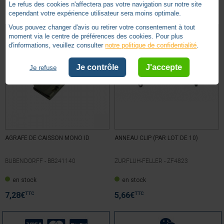
Autres produits - Accessoires mécanismes
contrôle
Le refus des cookies n'affectera pas votre navigation sur notre site
cependant votre expérience utilisateur sera moins optimale.
Voir tous les avis sur ce site
Vous pouvez changer d'avis ou retirer votre consentement à tout
5
étoiles
1
moment via le centre de préférences des cookies. Pour plus
d'informations, veuillez consulter
notre politique de confidentialité
.
4
étoiles
1
3
étoiles
0
Je contrôle
J'accepte
Je refuse
2
étoiles
0
1
étoile
0
Trier les avis
AGRAFE DE CAISSON MONO ID
ANNEAU CLIP (PAR LOT DE 10)
BUBENDORFF -
BB241140
ZURFLUH-FELLER -
ZF4823
5
/
5
en stock
en stock
Avis vérifié
Bon produit, que dire de plus, ça fait le job
TTC
TTC
7,28
€
5,66
€
Avis du
10/01/2024
, suite à une expérience du
28/12/2023
par
A.A.