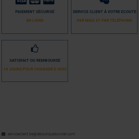
Utile
(0)
Signaler
PAIEMENT SÉCURISÉ
SERVICE CLIENT À VOTRE ECOUTE
4
EN LIGNE
PAR MAIL ET PAR TÉLÉPHONE
/
5
Avis vérifié
bien
Avis du
20/02/2018
, suite à une expérience du
11/02/2018
par
A.A.
Utile
(0)
Signaler
SATISFAIT OU REMBOURSÉ
14 JOURS POUR CHANGER D´AVIS
1
serviceclient.be@laboutiqueduvolet.com