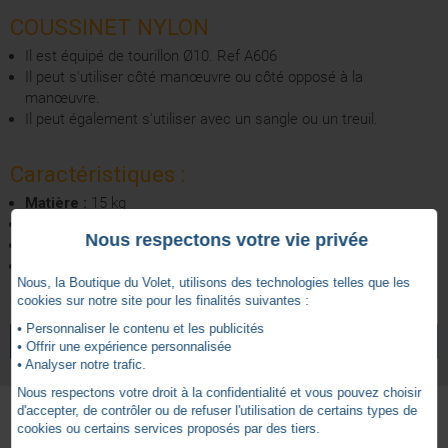
COUSSINET NYLON
Il est équipé de tourillon Ø10. Ref A606
Il peut s'utiliser côté manœuvre ou côté opposé à la
manœuvre.
Il peut également s'utiliser avec un sangle ou un treuil.
Caractéristiques :
Matière :
15 kg
Dimension de l'entraxe de fixation :
44 mm
Nous respectons votre vie privée
Capacité de poids par coussinet :
15 kg
Avancé coussinet :
16 mm
Nous, la Boutique du Volet, utilisons des technologies telles que les
cookies sur notre site pour les finalités suivantes :
4.5
/
5
• Personnaliser le contenu et les publicités
VOIR TOUS LES ARTICLES
ZURFLUH-FELLER
• Offrir une expérience personnalisée
• Analyser notre trafic.
Nous respectons votre droit à la confidentialité et vous pouvez choisir
d'accepter, de contrôler ou de refuser l'utilisation de certains types de
cookies ou certains services proposés par des tiers.
Basé sur
2
avis soumis à un