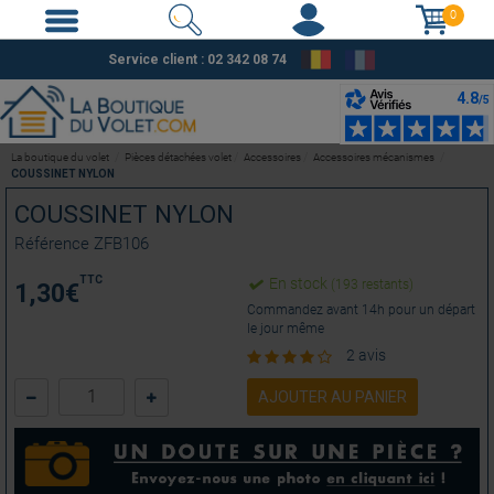
0
Service client : 02 342 08 74
La boutique du volet
Pièces détachées volet
Accessoires
Accessoires mécanismes
COUSSINET NYLON
COUSSINET NYLON
Référence
ZFB106
TTC
En stock
(193 restants)
1,30
€
Commandez avant 14h pour un départ
le jour même
2 avis
AJOUTER AU PANIER